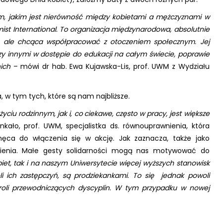
, jakim jest nierówność między kobietami a mężczyznami w
mist International. To organizacja międzynarodowa, absolutnie
ty, ale chcąca współpracować z otoczeniem społecznym. Jej
zy innymi w dostępie do edukacji na całym świecie, poprawie
nich
– mówi dr hab. Ewa Kujawska-Lis, prof. UWM z Wydziału
w tym tych, które są nam najbliższe.
ciu rodzinnym, jak i, co
ciekawe, często w pracy, jest większe
kało, prof. UWM, specjalistka ds. równouprawnienia, która
hęca do włączenia się w akcję. Jak zaznacza, także jako
bienia. Małe gesty solidarności mogą nas motywować do
kobiet, tak i na naszym Uniwersytecie więcej wyższych stanowisk
li ich zastępczyń, są prodziekankami. To się jednak powoli
w roli przewodniczących dyscyplin. W tym przypadku w nowej