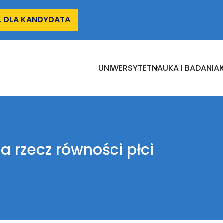
L DLA KANDYDATA
UNIWERSYTET
Nauka
I
UNIWERSYTET
NAUKA I BADANIA
Badania
 rzecz równości płci