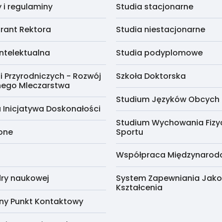
i regulaminy
Studia stacjonarne
rant Rektora
Studia niestacjonarne
ntelektualna
Studia podyplomowe
i Przyrodniczych - Rozwój
Szkoła Doktorska
nego Mleczarstwa
Studium Języków Obcych
 Inicjatywa Doskonałości
Studium Wychowania Fizy
cone
Sportu
Współpraca Międzynaro
ry naukowej
System Zapewniania Jako
Kształcenia
ny Punkt Kontaktowy