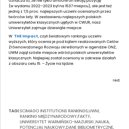
oznacza to, że nie tylko umocnił on swoją pozycję
(w wydaniu 2022–2023 był na 1537 miejscu), ale jest też
jedną z 7,5 proc. najlepszych uczelni ocenianych przez
twórców listy. W zestawieniu najlepszych polskich
uniwersytetów klasycznych ujętych w CWUR, nasz
Uniwersytet zajmuje dziewiąte miejsce.
W
THE Impact
, czyli światowym rankingu uczelni
wyższych, który ocenia je pod kątem realizowanych Celów
Zrównoważonego Rozwoju określonych w agendzie ONZ,
UWM zajął szóste miejsce wśród polskich uniwersytetów
klasycznych. Najlepiej został oceniony w zakresie działań
z obszaru celu 15. – Życie na lądzie.
red.
TAGI
SCIMAGO INSTITUTIONS RANKINGS
UWM
RANKING MIĘDZYNARODOWY
FAKTY
UNIWERSYTET WARMIŃSKO-MAZURSKI
NAUKA
POTENCJAŁ NAUKOWY
DANE BIBLIOMETRYCZNE