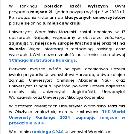
W rankingu
polskich szkół wyższych
UWM
przypadło
miejsce 21.
(jedna pozycja wyżej niż w 2023 r.).
Po zawężeniu kryterium do
klasycznych uniwersytetów
plasuje się on na
6. miejscu w kraju.
Uniwersytet Warmińsko-Mazurski został oceniony w 17
obszarach. Najlepiej wypadamy w obszarze
Veterinary,
zajmując 3. miejsce w Europie Wschodniej oraz 141 na
świecie.
Więcej informacji o metodologii rankingu oraz
wynikach UWM można znaleźć na stronie internetowej
SCImago Institutions Rankings
.
Pierwsze miejsce wśród najlepiej ocenionych uczelni
świata przypadło Uniwersytetowi Harvarda, a dwa kolejne
zajmują Uniwersytet Chińskiej Akademii Nauk oraz
Uniwersytet Tsinghua. Spośród polskich uczelni najlepsze
okazały się Uniwersytet Jagielloński, Uniwersytet
Warszawski oraz Uniwersytet Mikołaja Kopernika.
W ostatnich miesiącach Uniwersytet Warmińsko-Mazurski
w Olsztynie znalazł się m.in. w zestawieniu
THE World
University Rankings 2024, zajmując miejsce w
przedziale 1501+
.
W ostatnim
rankingu GRAS
Uniwersytet Warmińsko-