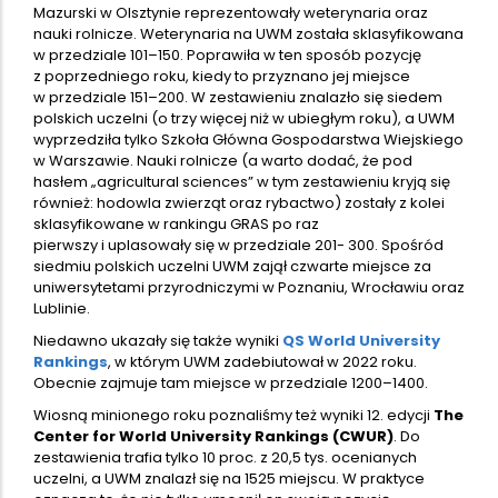
Mazurski w Olsztynie reprezentowały weterynaria oraz
nauki rolnicze. Weterynaria na UWM została sklasyfikowana
w przedziale 101–150. Poprawiła w ten sposób pozycję
z poprzedniego roku, kiedy to przyznano jej miejsce
w przedziale 151–200. W zestawieniu znalazło się siedem
polskich uczelni (o trzy więcej niż w ubiegłym roku), a UWM
wyprzedziła tylko Szkoła Główna Gospodarstwa Wiejskiego
w Warszawie. Nauki rolnicze (a warto dodać, że pod
hasłem „agricultural sciences” w tym zestawieniu kryją się
również: hodowla zwierząt oraz rybactwo) zostały z kolei
sklasyfikowane w rankingu GRAS po raz
pierwszy i uplasowały się w przedziale 201- 300. Spośród
siedmiu polskich uczelni UWM zajął czwarte miejsce za
uniwersytetami przyrodniczymi w Poznaniu, Wrocławiu oraz
Lublinie.
Niedawno ukazały się także wyniki
QS World University
Rankings
, w którym UWM zadebiutował w 2022 roku.
Obecnie zajmuje tam miejsce w przedziale 1200–1400.
Wiosną minionego roku poznaliśmy też wyniki 12. edycji
The
Center for World University Rankings (CWUR)
. Do
zestawienia trafia tylko 10 proc. z 20,5 tys. ocenianych
uczelni, a UWM znalazł się na 1525 miejscu. W praktyce