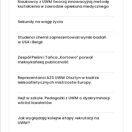
Naukowcy z UWM tworzą innowacyjną metodę
kształcenia w zawodzie opiekuna medycznego
Sekundy na wagę życia
Studenci chemii zaprezentowali wyniki badań
w USA i Belgii
Zespół Pieśni i Tańca „Kortowo” porwał
meksykańską publiczność
Reprezentanci AZS UWM Olsztyn w kadrze
lekkoatletycznych mistrzostw Europy
Hejt w szkole. Pedagożki z UWM o dyskryminacji
wśród licealistów
Jak wyglądają kolejne etapy rekrutacji na
UWM?