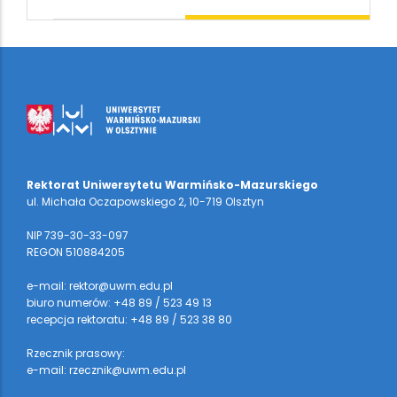
Rektorat Uniwersytetu Warmińsko-Mazurskiego
ul. Michała Oczapowskiego 2, 10-719 Olsztyn
NIP 739-30-33-097
REGON 510884205
e-mail: rektor@uwm.edu.pl
biuro numerów: +48 89 / 523 49 13
recepcja rektoratu: +48 89 / 523 38 80
Rzecznik prasowy:
e-mail: rzecznik@uwm.edu.pl