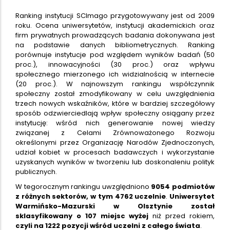
Ranking instytucji SCImago przygotowywany jest od 2009
roku. Ocena uniwersytetów, instytucji akademickich oraz
firm prywatnych prowadzących badania dokonywana jest
na podstawie danych bibliometrycznych. Ranking
porównuje instytucje pod względem wyników badań (50
proc.), innowacyjności (30 proc.) oraz wpływu
społecznego mierzonego ich widzialnością w internecie
(20 proc.). W najnowszym rankingu współczynnik
społeczny został zmodyfikowany w celu uwzględnienia
trzech nowych wskaźników, które w bardziej szczegółowy
sposób odzwierciedlają wpływ społeczny osiągany przez
instytucję: wśród nich generowanie nowej wiedzy
związanej z Celami Zrównoważonego Rozwoju
określonymi przez Organizację Narodów Zjednoczonych,
udział kobiet w procesach badawczych i wykorzystanie
uzyskanych wyników w tworzeniu lub doskonaleniu polityk
publicznych.
W tegorocznym rankingu uwzględniono
9054 podmiotów
z różnych sektorów, w tym 4762 uczelnie
.
Uniwersytet
Warmińsko-Mazurski w Olsztynie został
sklasyfikowany o 107 miejsc wyżej
niż przed rokiem,
czyli na
1222 pozycji wśród uczelni z całego świata
.