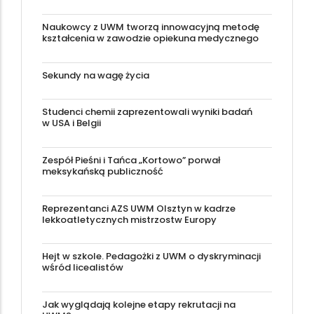
Naukowcy z UWM tworzą innowacyjną metodę
kształcenia w zawodzie opiekuna medycznego
Sekundy na wagę życia
Studenci chemii zaprezentowali wyniki badań
w USA i Belgii
Zespół Pieśni i Tańca „Kortowo” porwał
meksykańską publiczność
Reprezentanci AZS UWM Olsztyn w kadrze
lekkoatletycznych mistrzostw Europy
Hejt w szkole. Pedagożki z UWM o dyskryminacji
wśród licealistów
Jak wyglądają kolejne etapy rekrutacji na