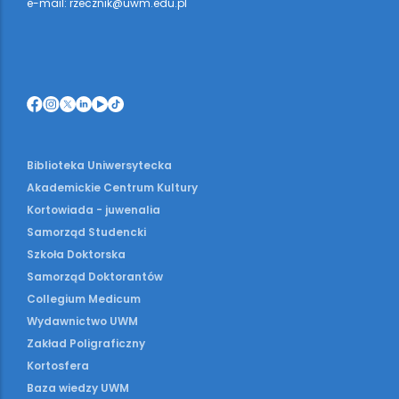
e-mail: rzecznik@uwm.edu.pl
Biblioteka Uniwersytecka
Akademickie Centrum Kultury
Kortowiada - juwenalia
Samorząd Studencki
Szkoła Doktorska
Samorząd Doktorantów
Collegium Medicum
Wydawnictwo UWM
Zakład Poligraficzny
Kortosfera
Baza wiedzy UWM