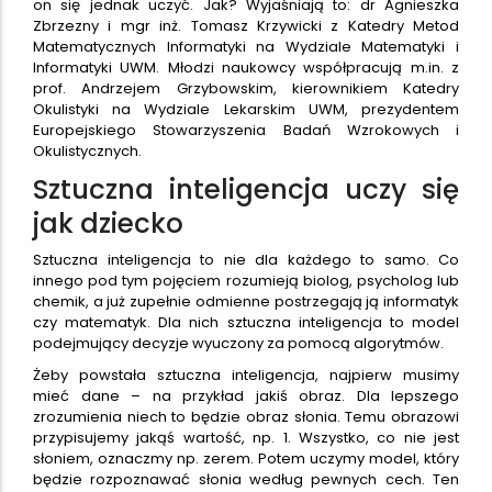
on się jednak uczyć. Jak? Wyjaśniają to: dr Agnieszka
Zbrzezny i mgr inż. Tomasz Krzywicki z Katedry Metod
Matematycznych Informatyki na Wydziale Matematyki i
Informatyki UWM. Młodzi naukowcy współpracują m.in. z
prof. Andrzejem Grzybowskim, kierownikiem Katedry
Okulistyki na Wydziale Lekarskim UWM, prezydentem
Europejskiego Stowarzyszenia Badań Wzrokowych i
Okulistycznych.
Sztuczna inteligencja uczy się
jak dziecko
Sztuczna inteligencja to nie dla każdego to samo. Co
innego pod tym pojęciem rozumieją biolog, psycholog lub
chemik, a już zupełnie odmienne postrzegają ją informatyk
czy matematyk. Dla nich sztuczna inteligencja to model
podejmujący decyzje wyuczony za pomocą algorytmów.
Żeby powstała sztuczna inteligencja, najpierw musimy
mieć dane – na przykład jakiś obraz. Dla lepszego
zrozumienia niech to będzie obraz słonia. Temu obrazowi
przypisujemy jakąś wartość, np. 1. Wszystko, co nie jest
słoniem, oznaczmy np. zerem. Potem uczymy model, który
będzie rozpoznawać słonia według pewnych cech. Ten