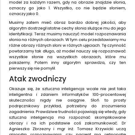
model za każdym razem, gdy na obrazie znajdzie słonia,
oznaczy go jako 1. Wszystko, co nie będzie słoniem,
oznaczy jako 0.
Musimy zatem mieć obraz bardzo dobrej jakości, aby
algorytm dostrzegł istotne cechy słonia służące mu do jego
identyfikacji. Teraz musimy nauczyć model rozpoznawania
słonia na różnych obrazach. W tym celu przedstawiamy mu
różne obrazy różnych słoni w różnych ujęciach. Tę czynność
powtarzamy tak długo, aż model nauczy się rozpoznawać
wszystkie słonie na wszystkich obrazach, które mu
pokażemy. Potem inny algorytm sprawdza, czy ten
pierwszy się nie pomylił.
Atak zwodniczy
Okazuje się, że sztuczna inteligencja wcale nie jest taka
inteligentna i zdaniem informatyków 100-procentowej
skuteczności nigdy nie osiągnie. Słoń to prosty
podręcznikowy przykład, potrzebny do zrozumienia
zagadnienia. Prawdziwe trudności pojawiają się wtedy, gdy
sztuczna inteligencja ma rozpoznać skomplikowane
obrazy i na ich podstawie coś zakomunikować. Dr
Agnieszka Zbrzezny i mgr inż. Tomasz Krzywicki uczą
algorytm rozpoznawania, czy pacjent ma retinopatię