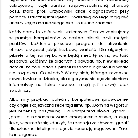
cukrzycową, czyli bardzo rozpowszechnioną chorobę
oczu, która prof. Grzybowski chce diagnozować przy
pomocy sztucznej inteligencji. Podstawą do tego mają być
analizy zdjęć dna ludzkiego oka. To trudne zadanie.
Każdy obraz to zbiór wielu zmiennych. Obrazy zapisujemy
w pamięci komputerów w postaci pikseli, czyli małych
punktów. Każdemu pikselowi program do utrwalania
obrazu przypisał jakąś liczbową wartość. Dla algorytmu
piksele o tej samej barwie będą mieć tę samą wartość
liczbową. Załóżmy, że algorytm z powodu np. niewielkiego
defektu zdjęcia jeden z pikseli rozpozna błędnie lub wcale
nie rozpozna. Co wtedy? Wtedy słoń, którego rozpozna
nawet trzyletnie dziecko, dla algorytmu nie będzie słoniem.
Informatycy na takie zjawisko mają już nazwę: atak
zwodniczy.
Albo inny przykład: polećmy komputerowi sprawdzenie,
czy angielskojęzyczna recenzja filmu np. „Dom na wzgórzu”
jest recenzją pozytywną. Dla komputera słowa „good” i
„great” to nienacechowane emocjonalnie słowa, a ciągi
liczb, więc może się zdarzyć, że recenzja ze słowem „great”
dla sztucznej inteligencji będzie recenzją negatywną. Taka
to inteligencja.