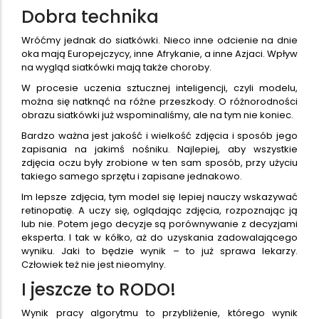
Dobra technika
Wróćmy jednak do siatkówki. Nieco inne odcienie na dnie
oka mają Europejczycy, inne Afrykanie, a inne Azjaci. Wpływ
na wygląd siatkówki mają także choroby.
W procesie uczenia sztucznej inteligencji, czyli modelu,
można się natknąć na różne przeszkody. O różnorodności
obrazu siatkówki już wspominaliśmy, ale na tym nie koniec.
Bardzo ważna jest jakość i wielkość zdjęcia i sposób jego
zapisania na jakimś nośniku. Najlepiej, aby wszystkie
zdjęcia oczu były zrobione w ten sam sposób, przy użyciu
takiego samego sprzętu i zapisane jednakowo.
Im lepsze zdjęcia, tym model się lepiej nauczy wskazywać
retinopatię. A uczy się, oglądając zdjęcia, rozpoznając ją
lub nie. Potem jego decyzje są porównywanie z decyzjami
eksperta. I tak w kółko, aż do uzyskania zadowalającego
wyniku. Jaki to będzie wynik – to już sprawa lekarzy.
Człowiek też nie jest nieomylny.
I jeszcze to RODO!
Wynik pracy algorytmu to przybliżenie, którego wynik