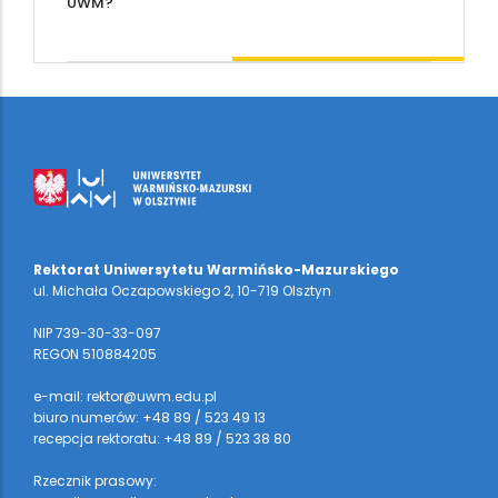
UWM?
Rektorat Uniwersytetu Warmińsko-Mazurskiego
ul. Michała Oczapowskiego 2, 10-719 Olsztyn
NIP 739-30-33-097
REGON 510884205
e-mail: rektor@uwm.edu.pl
biuro numerów: +48 89 / 523 49 13
recepcja rektoratu: +48 89 / 523 38 80
Rzecznik prasowy: