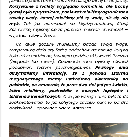
północ, a potem czekał nas szesnastogodzinny dzień pracy.
Korzystanie z toalety wyglądało normalnie, ale trochę
gorzej było z prysznicem, ponieważ mieliśmy ograniczone
zasoby wody. Raczej mieliśmy pić tę wodę, niż się nią
myć.
Tak jak astronauci na Międzynarodowej Stacji
Kosmicznej myliśmy się za pomocą mokrych chusteczek
–
wyjaśnia Izabela Świca.
–
Co dwie godziny musieliśmy badać swoją wagę,
temperaturę ciała czy liczbę oddechów na minutę. Rutyną
była także codzienna, trwająca godzinę aktywność fizyczna
(bieganie lub rower). Codziennie rano byliśmy również
poddawani testom psychologicznym.
Pewnego dnia
otrzymaliśmy informację, że z powodu sztormu
magnetycznego mamy uszkodzoną elektronikę na
pokładzie, co oznaczało, że przez dwa dni jedyne światło,
które mieliśmy, pochodziło z naszych laptopów i
telefonów komórkowych.
O ile pierwszego dnia było to do
zaakceptowania, to już kolejnego zaczęło nam to bardzo
doskwierać
– opowiada Adam Starowicz.