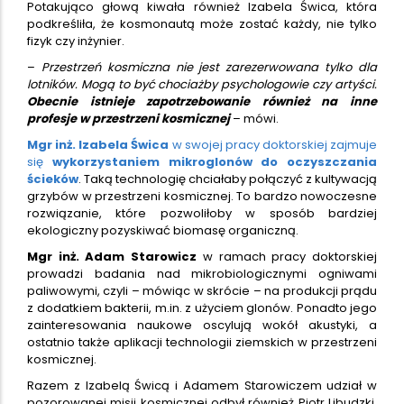
Potakująco głową kiwała również Izabela Świca, która
podkreśliła, że kosmonautą może zostać każdy, nie tylko
fizyk czy inżynier.
–
Przestrzeń kosmiczna nie jest zarezerwowana tylko dla
lotników. Mogą to być chociażby psychologowie czy artyści.
Obecnie istnieje zapotrzebowanie również na inne
profesje w przestrzeni kosmicznej
– mówi.
Mgr inż. Izabela Świca
w swojej pracy doktorskiej zajmuje
się
wykorzystaniem mikroglonów do oczyszczania
ścieków
. Taką technologię chciałaby połączyć z kultywacją
grzybów w przestrzeni kosmicznej. To bardzo nowoczesne
rozwiązanie, które pozwoliłoby w sposób bardziej
ekologiczny pozyskiwać biomasę organiczną.
Mgr inż. Adam Starowicz
w ramach pracy doktorskiej
prowadzi badania nad mikrobiologicznymi ogniwami
paliwowymi, czyli – mówiąc w skrócie – na produkcji prądu
z dodatkiem bakterii, m.in. z użyciem glonów. Ponadto jego
zainteresowania naukowe oscylują wokół akustyki, a
ostatnio także aplikacji technologii ziemskich w przestrzeni
kosmicznej.
Razem z Izabelą Świcą i Adamem Starowiczem udział w
pozorowanej misji kosmicznej odbył również Piotr Libudzki,