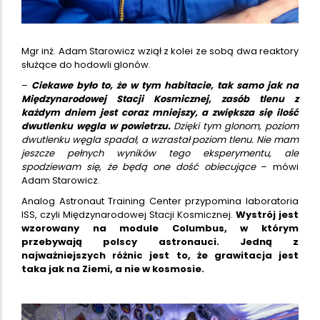
Mgr inż. Adam Starowicz wziął z kolei ze sobą dwa reaktory
służące do hodowli glonów.
–
Ciekawe było to, że w tym habitacie, tak samo jak na
Międzynarodowej Stacji Kosmicznej, zasób tlenu z
każdym dniem jest coraz mniejszy, a zwiększa się ilość
dwutlenku węgla w powietrzu.
Dzięki tym glonom, poziom
dwutlenku węgla spadał, a wzrastał poziom tlenu. Nie mam
jeszcze pełnych wyników tego eksperymentu, ale
spodziewam się, że będą one dość obiecujące
– mówi
Adam Starowicz.
Analog Astronaut Training Center przypomina laboratoria
ISS, czyli Międzynarodowej Stacji Kosmicznej.
Wystrój jest
wzorowany na module Columbus, w którym
przebywają polscy astronauci. Jedną z
najważniejszych różnic jest to, że grawitacja jest
taka jak na Ziemi, a nie w kosmosie.