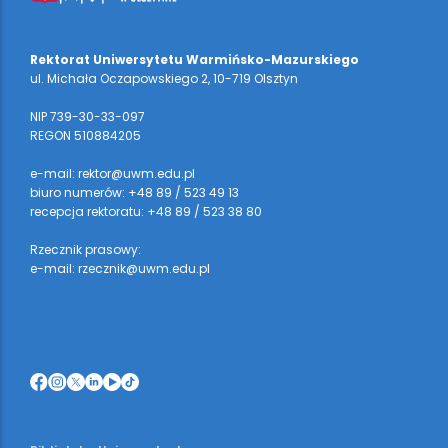
Rektorat Uniwersytetu Warmińsko-Mazurskiego
ul. Michała Oczapowskiego 2, 10-719 Olsztyn
NIP 739-30-33-097
REGON 510884205
e-mail: rektor@uwm.edu.pl
biuro numerów: +48 89 / 523 49 13
recepcja rektoratu: +48 89 / 523 38 80
Rzecznik prasowy:
e-mail: rzecznik@uwm.edu.pl