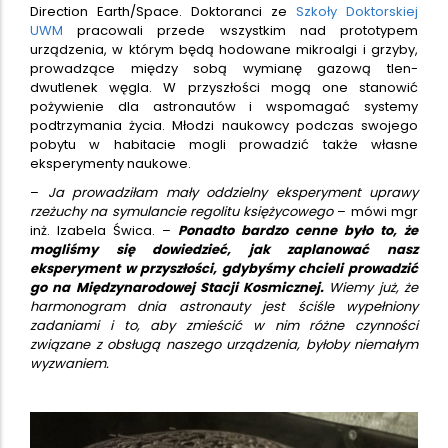
Direction Earth/Space. Doktoranci ze
Szkoły Doktorskiej
UWM
pracowali przede wszystkim nad prototypem
urządzenia, w którym będą hodowane mikroalgi i grzyby,
prowadzące między sobą wymianę gazową tlen-
dwutlenek węgla. W przyszłości mogą one stanowić
pożywienie dla astronautów i wspomagać systemy
podtrzymania życia. Młodzi naukowcy podczas swojego
pobytu w habitacie mogli prowadzić także własne
eksperymenty naukowe.
–
Ja prowadziłam mały oddzielny eksperyment uprawy
rzeżuchy na symulancie regolitu księżycowego
– mówi mgr
inż. Izabela Świca. –
Ponadto bardzo cenne było to, że
mogliśmy się dowiedzieć, jak zaplanować nasz
eksperyment w przyszłości, gdybyśmy chcieli prowadzić
go na Międzynarodowej Stacji Kosmicznej.
Wiemy już, że
harmonogram dnia astronauty jest ściśle wypełniony
zadaniami i to, aby zmieścić w nim różne czynności
związane z obsługą naszego urządzenia, byłoby niemałym
wyzwaniem.