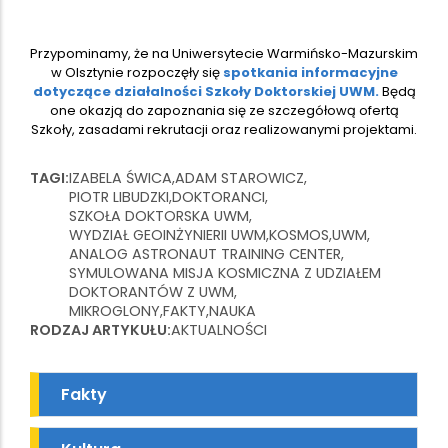
Przypominamy, że na Uniwersytecie Warmińsko-Mazurskim
w Olsztynie rozpoczęły się
spotkania informacyjne
dotyczące działalności Szkoły Doktorskiej UWM.
Będą
one okazją do zapoznania się ze szczegółową ofertą
Szkoły, zasadami rekrutacji oraz realizowanymi projektami.
TAGI
IZABELA ŚWICA
ADAM STAROWICZ
PIOTR LIBUDZKI
DOKTORANCI
SZKOŁA DOKTORSKA UWM
WYDZIAŁ GEOINŻYNIERII UWM
KOSMOS
UWM
ANALOG ASTRONAUT TRAINING CENTER
SYMULOWANA MISJA KOSMICZNA Z UDZIAŁEM
DOKTORANTÓW Z UWM
MIKROGLONY
FAKTY
NAUKA
RODZAJ ARTYKUŁU
AKTUALNOŚCI
Fakty