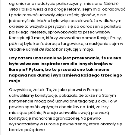
ograniczono nadużycia pańszczyzny, zniesiono
liberum
veto.
Polska weszła na drogę reform, sejm miał obradować
i podejmować uchwały większością głosów, a nie
jednomyślnie. Można było więc oczekiwać, że w dłuższym
okresie to wszystko przyczyni się do odrodzenia państwa
polskiego. Niestety, sprowokowało to przeciwników
Konstytucji 3 maja, którzy wezwali na pomoc Rosję i Prusy,
później była konfederacja targowicka, a następnie sejm w
Grodnie uchylił
de facto
Konstytucję 3 maja.
Czy zatem uzasadnione jest przekonanie, że Polska
była wówczas inspiratorem dla innych krajów w
Europie? Pytam, bo to przecież ono tak mocno
napawa nas dumą i wybrzmiewa każdego trzeciego
maja.
Oczywiście, że tak. To, że jako pierwsi w Europie
uchwaliliśmy konstytucję, pokazało, że także na Starym
Kontynencie mogą być uchwalane tego typu akty. To w
pewien sposób wpłynęło chociażby na fakt, że trzy
miesiące później Francja uchwaliła swoją pierwszą
konstytucję monarchii ograniczonej. Na pewno
wyznaczaliśmy w Europie pewne trendy, które okazały się
bardzo pożądane.