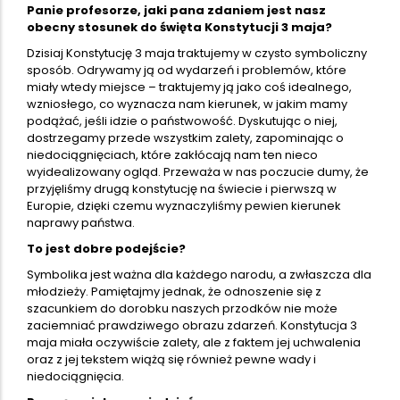
Panie profesorze, jaki pana zdaniem jest nasz
obecny stosunek do święta Konstytucji 3 maja?
Dzisiaj Konstytucję 3 maja traktujemy w czysto symboliczny
sposób. Odrywamy ją od wydarzeń i problemów, które
miały wtedy miejsce – traktujemy ją jako coś idealnego,
wzniosłego, co wyznacza nam kierunek, w jakim mamy
podążać, jeśli idzie o państwowość. Dyskutując o niej,
dostrzegamy przede wszystkim zalety, zapominając o
niedociągnięciach, które zakłócają nam ten nieco
wyidealizowany ogląd. Przeważa w nas poczucie dumy, że
przyjęliśmy drugą konstytucję na świecie i pierwszą w
Europie, dzięki czemu wyznaczyliśmy pewien kierunek
naprawy państwa.
To jest dobre podejście?
Symbolika jest ważna dla każdego narodu, a zwłaszcza dla
młodzieży. Pamiętajmy jednak, że odnoszenie się z
szacunkiem do dorobku naszych przodków nie może
zaciemniać prawdziwego obrazu zdarzeń. Konstytucja 3
maja miała oczywiście zalety, ale z faktem jej uchwalenia
oraz z jej tekstem wiążą się również pewne wady i
niedociągnięcia.