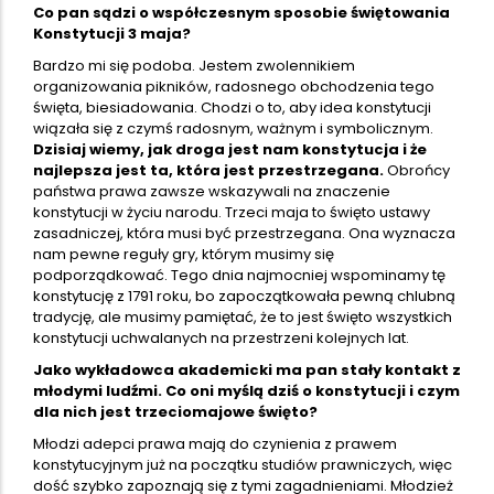
Co pan sądzi o współczesnym sposobie świętowania
Konstytucji 3 maja?
Bardzo mi się podoba. Jestem zwolennikiem
organizowania pikników, radosnego obchodzenia tego
święta, biesiadowania. Chodzi o to, aby idea konstytucji
wiązała się z czymś radosnym, ważnym i symbolicznym.
Dzisiaj wiemy, jak droga jest nam konstytucja i że
najlepsza jest ta, która jest przestrzegana.
Obrońcy
państwa prawa zawsze wskazywali na znaczenie
konstytucji w życiu narodu. Trzeci maja to święto ustawy
zasadniczej, która musi być przestrzegana. Ona wyznacza
nam pewne reguły gry, którym musimy się
podporządkować. Tego dnia najmocniej wspominamy tę
konstytucję z 1791 roku, bo zapoczątkowała pewną chlubną
tradycję, ale musimy pamiętać, że to jest święto wszystkich
konstytucji uchwalanych na przestrzeni kolejnych lat.
Jako wykładowca akademicki ma pan stały kontakt z
młodymi ludźmi. Co oni myślą dziś o konstytucji i czym
dla nich jest trzeciomajowe święto?
Młodzi adepci prawa mają do czynienia z prawem
konstytucyjnym już na początku studiów prawniczych, więc
dość szybko zapoznają się z tymi zagadnieniami. Młodzież