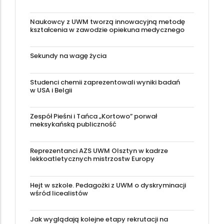
Naukowcy z UWM tworzą innowacyjną metodę
kształcenia w zawodzie opiekuna medycznego
Sekundy na wagę życia
Studenci chemii zaprezentowali wyniki badań
w USA i Belgii
Zespół Pieśni i Tańca „Kortowo” porwał
meksykańską publiczność
Reprezentanci AZS UWM Olsztyn w kadrze
lekkoatletycznych mistrzostw Europy
Hejt w szkole. Pedagożki z UWM o dyskryminacji
wśród licealistów
Jak wyglądają kolejne etapy rekrutacji na