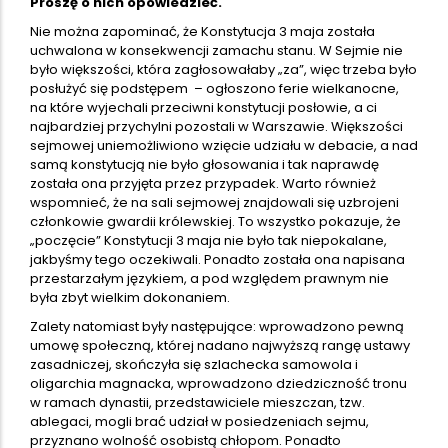
Proszę o nich opowiedzieć.
Nie można zapominać, że Konstytucja 3 maja została
uchwalona w konsekwencji zamachu stanu. W Sejmie nie
było większości, która zagłosowałaby „za”, więc trzeba było
posłużyć się podstępem – ogłoszono ferie wielkanocne,
na które wyjechali przeciwni konstytucji posłowie, a ci
najbardziej przychylni pozostali w Warszawie. Większości
sejmowej uniemożliwiono wzięcie udziału w debacie, a nad
samą konstytucją nie było głosowania i tak naprawdę
została ona przyjęta przez przypadek. Warto również
wspomnieć, że na sali sejmowej znajdowali się uzbrojeni
członkowie gwardii królewskiej. To wszystko pokazuje, że
„poczęcie” Konstytucji 3 maja nie było tak niepokalane,
jakbyśmy tego oczekiwali. Ponadto została ona napisana
przestarzałym językiem, a pod względem prawnym nie
była zbyt wielkim dokonaniem.
Zalety natomiast były następujące: wprowadzono pewną
umowę społeczną, której nadano najwyższą rangę ustawy
zasadniczej, skończyła się szlachecka samowola i
oligarchia magnacka, wprowadzono dziedziczność tronu
w ramach dynastii, przedstawiciele mieszczan, tzw.
ablegaci, mogli brać udział w posiedzeniach sejmu,
przyznano wolność osobistą chłopom. Ponadto