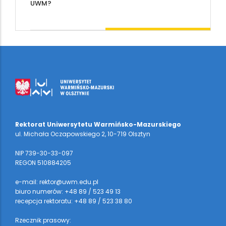
UWM?
Rektorat Uniwersytetu Warmińsko-Mazurskiego
ul. Michała Oczapowskiego 2, 10-719 Olsztyn
NIP 739-30-33-097
REGON 510884205
e-mail: rektor@uwm.edu.pl
biuro numerów: +48 89 / 523 49 13
recepcja rektoratu: +48 89 / 523 38 80
Rzecznik prasowy: