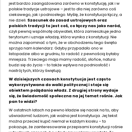
jest bardzo zaangażowana zarówno w konstytucję, jak i w
polskie tradycje ustrojowe – jest to dla niej zarówno coś
ciekawego, jak i podniosłego. Myślę, że konstytucja łączy, a
nie dzieli.
Szacunek do zasad ustrojowych oraz
polskich tradycji to jest coś, co łączy nas jako naród,
czyli pewną wspólnotę obywateli, która zamieszkuje jedno
terytorium i uznaje władzę, która wynika z konstytucji. Nie
można zapominać o tym, że w obchodzeniu tego święta
sprzyja nam kalendarz. Gdyby przypadało ono w
listopadzie albo w grudniu, to radość z pewnością byłaby
mniejsza. Trzeciego maja mamy radość, słońce, natura
budzi się do życia – to także wpływa na podniosłość i
nastrój tych, którzy świętują.
W dzisiejszych czasach konstytucja jest często
wykorzystywana do walki politycznej i staje się
obiektem pożądania władz. Z drugiej strony wydaje
się, że świadomość społeczna na jej temat rośnie. Jak
pan to widzi?
W ostatnich latach na pewno kładzie się nacisk na to, aby
uświadomić ludziom, jak ważna jest konstytucja. Jej tekst
można przecież kupić niemal w każdym kiosku – to
pokazuje, że zainteresowanie przepisami konstytucji rośnie