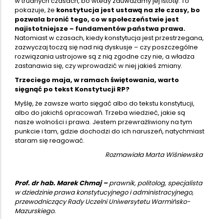
w trudnych czasach, bo wtedy zauważamy jej istotę. To
pokazuje, że
konstytucja jest ustawą na złe czasy, bo
pozwala bronić tego, co w społeczeństwie jest
najistotniejsze – fundamentów państwa prawa.
Natomiast w czasach, kiedy konstytucja jest przestrzegana,
zazwyczaj toczą się nad nią dyskusje – czy poszczególne
rozwiązania ustrojowe są z nią zgodne czy nie, a władza
zastanawia się, czy wprowadzić w niej jakieś zmiany.
Trzeciego maja, w ramach świętowania, warto
sięgnąć po tekst Konstytucji RP?
Myślę, że zawsze warto sięgać albo do tekstu konstytucji,
albo do jakichś opracowań. Trzeba wiedzieć, jakie są
nasze wolności i prawa. Jestem przewrażliwiony na tym
punkcie i tam, gdzie dochodzi do ich naruszeń, natychmiast
staram się reagować.
Rozmawiała Marta Wiśniewska
Prof. dr hab. Marek Chmaj –
prawnik, politolog, specjalista
w dziedzinie prawa konstytucyjnego i administracyjnego,
przewodniczący Rady Uczelni Uniwersytetu Warmińsko-
Mazurskiego.