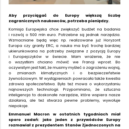
Aby przyciągać do Europy większą liczbę
zagranicznych naukowców, potrzeba pieniędzy.
Komisja Europejska chce zwiększyć budżet na badania
i rozwój o 500 mln euro. Potrzebne są jednak narzędzia.
Wzmacniane będą więc np. realizowane już Horyzont
Europa czy granty ERC, a nauka ma być trochę bardziej
ukierunkowana na potrzeby związane z pozycją Europy
i Europejczyków w świecie. Mam wrażenie, że nie
o wszystkim chciano mówić we Francji wprost. Bo
oczywistym jest fakt, że musimy myśleć o zagrożeniu wojną,
o zmianach klimatycznych i o bezpieczeństwie
żywnościowym. W wystąpieniach powracała także kwestia
zdrowia społeczeństwa. Była też mowa o wykorzystaniu
najnowszych technologii. Przypominano, że sztuczna
inteligencja to doskonałe narzędzie, które wspiera nasze
działania, ale też stwarza pewne problemy, wywołuje
niepokoje.
Emmanuel Macron w ostatnich tygodniach miał
sporo zadań: jako jeden z przywódców Europy
rozmawiał z prezydentem Stanów Zjednoczonych na