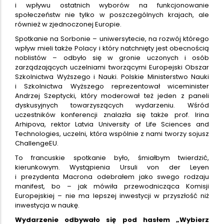
i wpływu ostatnich wyborów na funkcjonowanie
społeczeństw nie tylko w poszczególnych krajach, ale
również w zjednoczonej Europie.
Spotkanie na Sorbonie – uniwersytecie, na rozwój którego
wpływ mieli także Polacy i który natchnięty jest obecnością
noblistów – odbyło się w gronie uczonych i osób
zarządzających uczelniami tworzącymi Europejski Obszar
Szkolnictwa Wyższego i Nauki. Polskie Ministerstwo Nauki
i Szkolnictwa Wyższego reprezentował wiceminister
Andrzej Szeptycki, który moderował też jeden z paneli
dyskusyjnych towarzyszących wydarzeniu. Wśród
uczestników konferencji znalazła się także prof. Irina
Arhipova, rektor Latvia University of Life Sciences and
Technologies, uczelni, która wspólnie z nami tworzy sojusz
ChallengeEU.
To francuskie spotkanie było, śmiałbym twierdzić,
kierunkowym. Wystąpienia Ursuli von der Leyen
i prezydenta Macrona odebrałem jako swego rodzaju
manifest, bo – jak mówiła przewodnicząca Komisji
Europejskiej – nie ma lepszej inwestycji w przyszłość niż
inwestycja w naukę.
Wydarzenie odbywało się pod hasłem „Wybierz