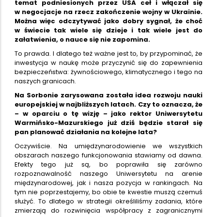
temat podniesionych przez USA ceł i włączał się
w negocjacje na rzecz zakończenie wojny w Ukrainie.
Można więc odczytywać jako dobry sygnał, że choć
w świecie tak wiele się dzieje i tak wiele jest do
załatwienia, o nauce się nie zapomina.
To prawda. I dlatego też ważne jest to, by przypominać, że
inwestycja w naukę może przyczynić się do zapewnienia
bezpieczeństwa: żywnościowego, klimatycznego i tego na
naszych granicach.
Na Sorbonie zarysowana została idea rozwoju nauki
europejskiej w najbliższych latach. Czy to oznacza, że
– w oparciu o tę wizję – jako rektor Uniwersytetu
Warmińsko-Mazurskiego już dziś będzie starał się
pan planować działania na kolejne lata?
Oczywiście. Na umiędzynarodowienie we wszystkich
obszarach naszego funkcjonowania stawiamy od dawna.
Efekty tego już są, bo poprawiła się zarówno
rozpoznawalność naszego Uniwersytetu na arenie
międzynarodowej, jak i nasza pozycja w rankingach. Na
tym nie poprzestajemy, bo obie te kwestie muszą czemuś
służyć. To dlatego w strategii określiliśmy zadania, które
zmierzają do rozwinięcia współpracy z zagranicznymi