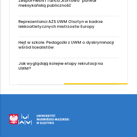
Zespół Pieśni i Tańca „Kortowo” porwał
meksykańską publiczność
Reprezentanci AZS UWM Olsztyn w kadrze
lekkoatletycznych mistrzostw Europy
Hejt w szkole. Pedagożki z UWM o dyskryminacji
wśród licealistów
Jak wyglądają kolejne etapy rekrutacji na
UWM?