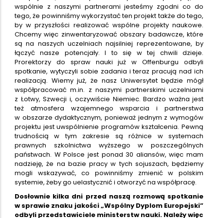
wspólnie z naszymi partnerami jesteśmy zgodni co do
tego, że powinniśmy wykorzystać ten projekt także do tego,
by w przyszłości realizować wspólne projekty naukowe.
Chcemy więc zinwentaryzować obszary badawcze, które
są na naszych uczelniach najsilniej reprezentowane, by
łączyć nasze potencjały. I to się w tej chwili dzieje.
Prorektorzy do spraw nauki już w Offenburgu odbyli
spotkanie, wytyczyli sobie zadania i teraz pracują nad ich
realizacją. Wiemy już, że nasz Uniwersytet będzie mógł
współpracować m.in. z naszymi partnerskimi uczelniami
z Łotwy, Szwecji i, oczywiście Niemiec. Bardzo ważna jest
też atmosfera wzajemnego wsparcia i partnerstwa
w obszarze dydaktycznym, ponieważ jednym z wymogów
projektu jest uwspólnienie programów kształcenia. Pewną
trudnością w tym zakresie są różnice w systemach
prawnych szkolnictwa wyższego w poszczególnych
państwach. W Polsce jest ponad 30 aliansów, więc mam
nadzieję, że na bazie pracy w tych sojuszach, będziemy
mogli wskazywać, co powinniśmy zmienić w polskim
systemie, żeby go uelastycznić i otworzyć na współpracę.
Dosłownie kilka dni przed naszą rozmową spotkanie
w sprawie znaku jakości „Wspólny Dyplom Europejski”
odbyli przedstawiciele ministerstw nauki. Należy więc