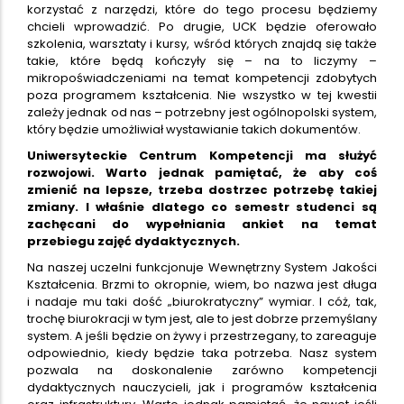
korzystać z narzędzi, które do tego procesu będziemy
chcieli wprowadzić. Po drugie, UCK będzie oferowało
szkolenia, warsztaty i kursy, wśród których znajdą się także
takie, które będą kończyły się – na to liczymy –
mikropoświadczeniami na temat kompetencji zdobytych
poza programem kształcenia. Nie wszystko w tej kwestii
zależy jednak od nas – potrzebny jest ogólnopolski system,
który będzie umożliwiał wystawianie takich dokumentów.
Uniwersyteckie Centrum Kompetencji ma służyć
rozwojowi. Warto jednak pamiętać, że aby coś
zmienić na lepsze, trzeba dostrzec potrzebę takiej
zmiany. I właśnie dlatego co semestr studenci są
zachęcani do wypełniania ankiet na temat
przebiegu zajęć dydaktycznych.
Na naszej uczelni funkcjonuje Wewnętrzny System Jakości
Kształcenia. Brzmi to okropnie, wiem, bo nazwa jest długa
i nadaje mu taki dość „biurokratyczny” wymiar. I cóż, tak,
trochę biurokracji w tym jest, ale to jest dobrze przemyślany
system. A jeśli będzie on żywy i przestrzegany, to zareaguje
odpowiednio, kiedy będzie taka potrzeba. Nasz system
pozwala na doskonalenie zarówno kompetencji
dydaktycznych nauczycieli, jak i programów kształcenia