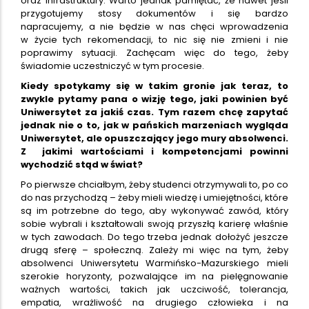
oraz infrastruktury. Warto jednak pamiętać, że nawet jeśli
przygotujemy stosy dokumentów i się bardzo
napracujemy, a nie będzie w nas chęci wprowadzenia
w życie tych rekomendacji, to nic się nie zmieni i nie
poprawimy sytuacji. Zachęcam więc do tego, żeby
świadomie uczestniczyć w tym procesie.
Kiedy spotykamy się w takim gronie jak teraz, to
zwykle pytamy pana o wizję tego, jaki powinien być
Uniwersytet za jakiś czas. Tym razem chcę zapytać
jednak nie o to, jak w pańskich marzeniach wygląda
Uniwersytet, ale opuszczający jego mury absolwenci.
Z jakimi wartościami i kompetencjami powinni
wychodzić stąd w świat?
Po pierwsze chciałbym, żeby studenci otrzymywali to, po co
do nas przychodzą – żeby mieli wiedzę i umiejętności, które
są im potrzebne do tego, aby wykonywać zawód, który
sobie wybrali i kształtowali swoją przyszłą karierę właśnie
w tych zawodach. Do tego trzeba jednak dołożyć jeszcze
drugą sferę – społeczną. Zależy mi więc na tym, żeby
absolwenci Uniwersytetu Warmińsko-Mazurskiego mieli
szerokie horyzonty, pozwalające im na pielęgnowanie
ważnych wartości, takich jak uczciwość, tolerancja,
empatia, wrażliwość na drugiego człowieka i na