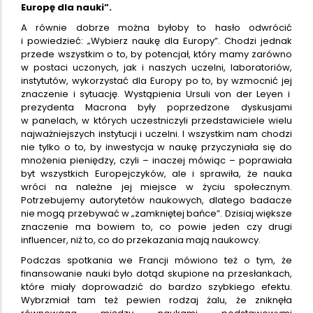
Europę dla nauki”.
A równie dobrze można byłoby to hasło odwrócić
i powiedzieć: „Wybierz naukę dla Europy”. Chodzi jednak
przede wszystkim o to, by potencjał, który mamy zarówno
w postaci uczonych, jak i naszych uczelni, laboratoriów,
instytutów, wykorzystać dla Europy po to, by wzmocnić jej
znaczenie i sytuację. Wystąpienia Ursuli von der Leyen i
prezydenta Macrona były poprzedzone dyskusjami
w panelach, w których uczestniczyli przedstawiciele wielu
najważniejszych instytucji i uczelni. I wszystkim nam chodzi
nie tylko o to, by inwestycja w naukę przyczyniała się do
mnożenia pieniędzy, czyli – inaczej mówiąc – poprawiała
byt wszystkich Europejczyków, ale i sprawiła, że nauka
wróci na należne jej miejsce w życiu społecznym.
Potrzebujemy autorytetów naukowych, dlatego badacze
nie mogą przebywać w „zamkniętej bańce”. Dzisiaj większe
znaczenie ma bowiem to, co powie jeden czy drugi
influencer, niż to, co do przekazania mają naukowcy.
Podczas spotkania we Francji mówiono też o tym, że
finansowanie nauki było dotąd skupione na przesłankach,
które miały doprowadzić do bardzo szybkiego efektu.
Wybrzmiał tam też pewien rodzaj żalu, że zniknęła