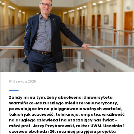
01 Czerwca 2025
Zależy mi na tym, żeby absolwenci Uniwersytetu
Warmińsko-Mazurskiego mieli szerokie horyzonty,
pozwalające im na pielęgnowanie ważnych wartości,
takich jak uczciwość, tolerancja, empatia, wrażliwość
na drugiego człowieka i na otaczający nas świat –
mówi prof. Jerzy Przyborowski, rektor UWM. Uczelnia 1
czerwca obchodzi 26. rocznicę przyjęcia projektu