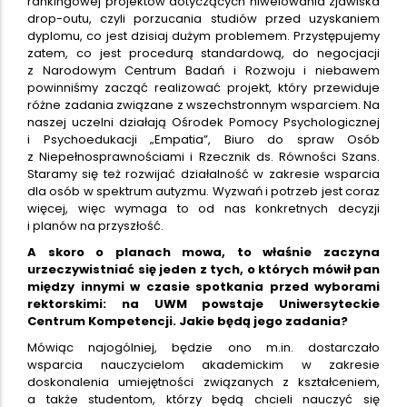
rankingowej projektów dotyczących niwelowania zjawiska
drop-outu, czyli porzucania studiów przed uzyskaniem
dyplomu, co jest dzisiaj dużym problemem. Przystępujemy
zatem, co jest procedurą standardową, do negocjacji
z Narodowym Centrum Badań i Rozwoju i niebawem
powinniśmy zacząć realizować projekt, który przewiduje
różne zadania związane z wszechstronnym wsparciem. Na
naszej uczelni działają Ośrodek Pomocy Psychologicznej
i Psychoedukacji „Empatia”, Biuro do spraw Osób
z Niepełnosprawnościami i Rzecznik ds. Równości Szans.
Staramy się też rozwijać działalność w zakresie wsparcia
dla osób w spektrum autyzmu. Wyzwań i potrzeb jest coraz
więcej, więc wymaga to od nas konkretnych decyzji
i planów na przyszłość.
A skoro o planach mowa, to właśnie zaczyna
urzeczywistniać się jeden z tych, o których mówił pan
między innymi w czasie spotkania przed wyborami
rektorskimi: na UWM powstaje Uniwersyteckie
Centrum Kompetencji. Jakie będą jego zadania?
Mówiąc najogólniej, będzie ono m.in. dostarczało
wsparcia nauczycielom akademickim w zakresie
doskonalenia umiejętności związanych z kształceniem,
a także studentom, którzy będą chcieli nauczyć się