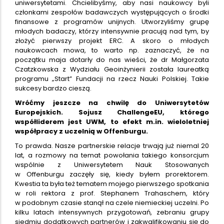
uniwersytetami. Chcielibyśmy, aby nasi naukowcy byli
członkami zespołów badawczych występujących o środki
finansowe z programów unijnych. Utworzyliśmy grupę
młodych badaczy, którzy intensywnie pracują nad tym, by
złożyć pierwszy projekt ERC. A skoro o młodych
naukowcach mowa, to warto np. zaznaczyć, że na
początku maja dotarły do nas wieści, że dr Małgorzata
Czatzkowska z Wydziału Geoinżynierii została laureatką
programu „Start” Fundacji na rzecz Nauki Polskiej. Takie
sukcesy bardzo cieszą.
Wróćmy jeszcze na chwilę do Uniwersytetów
Europejskich. Sojusz ChallengeEU, którego
współliderem jest UWM, to efekt m.in. wieloletniej
współpracy z uczelnią w Offenburgu.
To prawda. Nasze partnerskie relacje trwają już niemal 20
lat, a rozmowy na temat powołania takiego konsorcjum
wspólnie z Uniwersytetem Nauk Stosowanych
w Offenburgu zaczęły się, kiedy byłem prorektorem.
Kwestia ta była też tematem mojego pierwszego spotkania
w roli rektora z prof. Stephanem Trahaschem, który
w podobnym czasie stanął na czele niemieckiej uczelni. Po
kilku latach intensywnych przygotowań, zebraniu grupy
siedmiu dodatkowych partnerów i zakwalifikowaniu się do