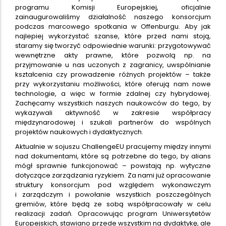
programu Komisji Europejskiej, oficjalnie
zainaugurowaliśmy działalność naszego konsorcjum
podczas marcowego spotkania w Offenburgu. Aby jak
najlepiej wykorzystać szanse, które przed nami stoją,
staramy się tworzyć odpowiednie warunki: przygotowywać
wewnętrzne akty prawne, które pozwolą np. na
przyjmowanie u nas uczonych z zagranicy, uwspólnianie
kształcenia czy prowadzenie różnych projektów – także
przy wykorzystaniu możliwości, które oferują nam nowe
technologie, a więc w formie zdalnej czy hybrydowej.
Zachęcamy wszystkich naszych naukowców do tego, by
wykazywali aktywność w zakresie współpracy
międzynarodowej i szukali partnerów do wspólnych
projektów naukowych i dydaktycznych.
Aktualnie w sojuszu ChallengeEU pracujemy między innymi
nad dokumentami, które są potrzebne do tego, by alians
mógł sprawnie funkcjonować – powstają np. wytyczne
dotyczące zarządzania ryzykiem. Za nami już opracowanie
struktury konsorcjum pod względem wykonawczym
i zarządczym i powołanie wszystkich poszczególnych
gremiów, które będą ze sobą współpracowały w celu
realizacji zadań. Opracowując program Uniwersytetów
Europejskich, stawiano przede wszystkim na dydaktykę, ale