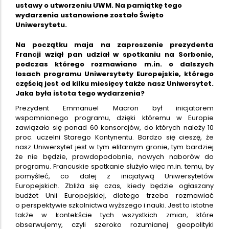
ustawy o utworzeniu UWM. Na pamiątkę tego
wydarzenia ustanowione zostało Święto
Uniwersytetu.
Na początku maja na zaproszenie prezydenta
Francji wziął pan udział w spotkaniu na Sorbonie,
podczas którego rozmawiano m.in. o dalszych
losach programu Uniwersytety Europejskie, którego
częścią jest od kilku miesięcy także nasz Uniwersytet.
Jaka była istota tego wydarzenia?
Prezydent Emmanuel Macron był inicjatorem
wspomnianego programu, dzięki któremu w Europie
zawiązało się ponad 60 konsorcjów, do których należy 10
proc. uczelni Starego Kontynentu. Bardzo się cieszę, że
nasz Uniwersytet jest w tym elitarnym gronie, tym bardziej
że nie będzie, prawdopodobnie, nowych naborów do
programu. Francuskie spotkanie służyło więc m.in. temu, by
pomyśleć, co dalej z inicjatywą Uniwersytetów
Europejskich. Zbliża się czas, kiedy będzie ogłaszany
budżet Unii Europejskiej, dlatego trzeba rozmawiać
o perspektywie szkolnictwa wyższego i nauki. Jest to istotne
także w kontekście tych wszystkich zmian, które
obserwujemy, czyli szeroko rozumianej geopolityki