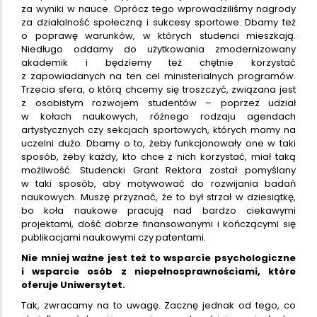
za wyniki w nauce. Oprócz tego wprowadziliśmy nagrody
za działalność społeczną i sukcesy sportowe. Dbamy też
o poprawę warunków, w których studenci mieszkają.
Niedługo oddamy do użytkowania zmodernizowany
akademik i będziemy też chętnie korzystać
z zapowiadanych na ten cel ministerialnych programów.
Trzecia sfera, o którą chcemy się troszczyć, związana jest
z osobistym rozwojem studentów – poprzez udział
w kołach naukowych, różnego rodzaju agendach
artystycznych czy sekcjach sportowych, których mamy na
uczelni dużo. Dbamy o to, żeby funkcjonowały one w taki
sposób, żeby każdy, kto chce z nich korzystać, miał taką
możliwość. Studencki Grant Rektora został pomyślany
w taki sposób, aby motywować do rozwijania badań
naukowych. Muszę przyznać, że to był strzał w dziesiątkę,
bo koła naukowe pracują nad bardzo ciekawymi
projektami, dość dobrze finansowanymi i kończącymi się
publikacjami naukowymi czy patentami.
Nie mniej ważne jest też to wsparcie psychologiczne
i wsparcie osób z niepełnosprawnościami, które
oferuje Uniwersytet.
Tak, zwracamy na to uwagę. Zacznę jednak od tego, co