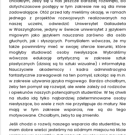
chciałbym, żeby się u nas jeszcze bardziej rozwinęło, bo
dotychczasowe postępy w tym zakresie nie są dla mnie
zadowalające. Otóż przed laty mieliśmy okazję, w ramach
jednego z projektów rozwojowych realizowanych na
naszej uczelni, odwiedzić Uniwersytet Gallaudeta
w Waszyngtonie, jedyny w świecie uniwersytet z językiem
migowym jako językiem nauczania zarówno dla osób
głuchych, jak i słyszących. Pomyślałem wówczas, że my
także powinniśmy mieć w swojej ofercie kierunki, które
mogłyby studiować osoby niesłyszące. Wybraliśmy
wówczas edukację artystyczną w zakresie sztuk
plastycznych (dzisiaj są to sztuki wizualne) i informatykę.
Nauczyciele akademiccy i kadra administracyjna
fantastycznie zareagowali na ten pomysł, szkoląc się m.in.
w zakresie używania języka migowego. Bardzo chciałbym,
żeby ten pomysł się rozwijał, ale wiele zależy od rodziców
i opiekunów naszych potencjalnych studentów. W tej chwili
na studia idą tylko najbardziej zdeterminowane osoby
niesłyszące, bo wiele z nich nie przystępuje do matury. Nie
mają w tym zakresie wsparcia, nie są do tego
motywowane. Chciałbym, żeby to się zmieniło.
Jeśli chodzi o rozwój naszego wsparcia dla studentów, to
mam dobre wieści: jesteśmy na siódmym miejscu na liście