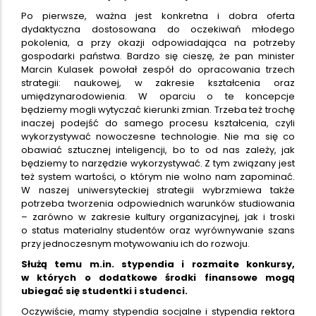
Po pierwsze, ważna jest konkretna i dobra oferta
dydaktyczna dostosowana do oczekiwań młodego
pokolenia, a przy okazji odpowiadająca na potrzeby
gospodarki państwa. Bardzo się cieszę, że pan minister
Marcin Kulasek powołał zespół do opracowania trzech
strategii: naukowej, w zakresie kształcenia oraz
umiędzynarodowienia. W oparciu o te koncepcje
będziemy mogli wytyczać kierunki zmian. Trzeba też trochę
inaczej podejść do samego procesu kształcenia, czyli
wykorzystywać nowoczesne technologie. Nie ma się co
obawiać sztucznej inteligencji, bo to od nas zależy, jak
będziemy to narzędzie wykorzystywać. Z tym związany jest
też system wartości, o którym nie wolno nam zapominać.
W naszej uniwersyteckiej strategii wybrzmiewa także
potrzeba tworzenia odpowiednich warunków studiowania
– zarówno w zakresie kultury organizacyjnej, jak i troski
o status materialny studentów oraz wyrównywanie szans
przy jednoczesnym motywowaniu ich do rozwoju.
Służą temu m.in. stypendia i rozmaite konkursy,
w których o dodatkowe środki finansowe mogą
ubiegać się studentki i studenci.
Oczywiście, mamy stypendia socjalne i stypendia rektora