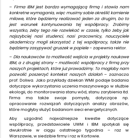
–
Firma IBM jest bardzo wymagającą firmą i stawia nam
konkretne wymagania, więc musimy sobie określić kamienie
milowe, które będziemy realizować jeden za drugim, bo to
jest warunek kontynuowania tej współpracy. Zrobimy
wszystko, żeby tego nie rozwlekać w czasie, tylko żeby jak
najszybciej nasi studenci, nasi pracownicy, nauczyciele
akademiccy mogli skorzystać z tej współpracy, także nie
będziemy zasypywać gruszek w popiele
– zapewnia rektor.
–
Dla naukowców to możliwość wejścia w projekty naukowe
IBM, a z drugiej strony – możliwość współpracy z firmą przy
naszych projektach, które już prowadzimy. To mogłoby nam
pozwolić poszerzyć kontekst naszych działań
– zaznacza
prof. Doliwa. Jako przykłady dziekan WMiI podaje badania
dotyczące wykorzystania uczenia maszynowego w służbie
ekologii, do monitorowania stanu wód, stanu zarybienia itd.
Firma ma także swoje pomysły, dotyczące np.
opracowanie rozwiązań dotyczących analizy obrazów,
które mogłyby służyć badaniom sieci energetycznych.
Aby uzgodnić najważniejsze kwestie dotyczące
współpracy, przedstawiciele UWM i IBM spotykali się
dwukrotnie w ciągu ostatniego tygodnia – raz w
Warszawie, w siedzibie firmy i raz w Kortowie.