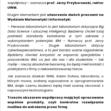
współpracy
– zaznacza
prof. Jerzy Przyborowski, rektor
UWM.
Drugim elementem jest
utworzenie dwóch pracowni na
Wydziale Matematyki i Informatyki
.
–
Pierwsze laboratorium to jest laboratorium dotyczące Big
Data Science i sztucznej inteligencji. Będziemy chcieli tutaj
podnieść standardy kształcenia w tym zakresie z
wykorzystaniem potencjału IBM
– tłumaczy prof. Jerzy
Przyborowski. –
Drugie laboratorium dotyczy
cyberbezpieczeństwa, a to jest bardzo ważne zagadnienie.
Będziemy również korzystać ze wsparcia specjalistów i
pracowników IBM, co jest dla nas i dla studentów – tak
myślę – rzeczą absolutnie bezcenną, bo będą mieli kontakt z
praktykami z firmy o niekwestionowanej marce.
Jak zaznacza dziekan WMiI, Adam Doliwa, laboratoria, o
których mowa, zostaną wyposażone w oprogramowanie
IBM, dzięki czemu studenci będą mieli szansę obcować z
najnowszymi technologiami.
Trzecim obszarem współpracy mają być opracowane
wspólnie produkty, czyli konkretne rozwiązania
możliwe do wdrożenia przez firmę.