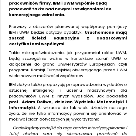
pracowników firmy. IBM i UWM wspólnie będą
pracować także nad nowymi rozwiązaniami do
komercyjnego wdrożenia.
Pierwszy z obszarów planowanej współpracy pomiędzy
IBM i UWM będzie dotyczył dydaktyki.
Uruchomione mają
zostać ścieżki edukacyjne z dodatkowymi
certyfikatami wspólnymi.
Takie mikropoświadczenia, jak przypomniał rektor UWM,
będą szczególnie ważne w kontekście starań UWM o
dołączenie do grona Uniwersytetów Europejskich, czyli
programu Komisji Europejskiej otwierającego przed UWM
wiele nowych możliwości współpracy.
IBM złożyło także propozycję przeprowadzenia wykładów o
sztucznej inteligencji i uczeniu maszynowym dla
pracowników UWM z innych wydziałów. Jak podkreśla
prof. Adam Doliwa, dziekan Wydziału Matematyki i
Informatyki
, AI wkracza do tak wielu dziedzin naszego
życia, że nie tylko informatycy powinni się orientować w
możliwościach dotyczących jej wykorzystania.
–
Chcielibyśmy podejść do tego bardzo interdyscyplinarnie i
tutaj otwiera nam się niesamowita przestrzeń do