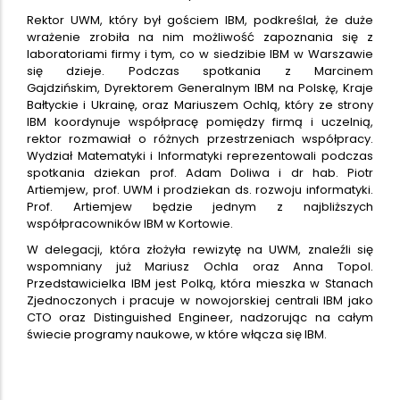
Rektor UWM, który był gościem IBM, podkreślał, że duże
wrażenie zrobiła na nim możliwość zapoznania się z
laboratoriami firmy i tym, co w siedzibie IBM w Warszawie
się dzieje. Podczas spotkania z Marcinem
Gajdzińskim, Dyrektorem Generalnym IBM na Polskę, Kraje
Bałtyckie i Ukrainę, oraz Mariuszem Ochlą, który ze strony
IBM koordynuje współpracę pomiędzy firmą i uczelnią,
rektor rozmawiał o różnych przestrzeniach współpracy.
Wydział Matematyki i Informatyki reprezentowali podczas
spotkania dziekan prof. Adam Doliwa i dr hab. Piotr
Artiemjew, prof. UWM i prodziekan ds. rozwoju informatyki.
Prof. Artiemjew będzie jednym z najbliższych
współpracowników IBM w Kortowie.
W delegacji, która złożyła rewizytę na UWM, znaleźli się
wspomniany już Mariusz Ochla oraz Anna Topol.
Przedstawicielka IBM jest Polką, która mieszka w Stanach
Zjednoczonych i pracuje w nowojorskiej centrali IBM jako
CTO oraz Distinguished Engineer, nadzorując na całym
świecie programy naukowe, w które włącza się IBM.