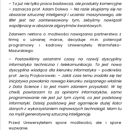
– T
o już nie tylko praca badawcza, ale produkty komercyjne
– zaznacza prof. Adam Doliwa. –
Na razie skupiamy się na
obszarze sztucznej inteligencji i uczenia maszynowego, ale
IBM jest też zainteresowany tym, żebyśmy nawiązali
współpracę w obszarze algorytmów kwantowych.
Zdaniem rektora o możliwości nawiązania partnerstwa z
firmą o uznanej marce, decyduje m.in. potencjał
programowy i kadrowy Uniwersytetu Warmińsko-
Mazurskiego.
–
Postawiliśmy ostatnimi czasy na rozwój dyscypliny
informatyka techniczna i telekomunikacja. To jest nowa
dyscyplina wiodąca dla kierunku informatyka
– podkreśla
prof. Jerzy Przyborowski. –
Jakiś czas temu zrodziła się też
inicjatywa powołania nowego kierunku związanego właśnie
z Data Science i to jest moim zdaniem przyszłość. W tej
chwili, powtarzam to za opiniami informatyków, samo
programowanie nie jest już tym czymś, co jest podstawą
informatyki. Dzisiaj podstawą jest ogarnięcie dużej ilości
danych z wykorzystaniem najnowszych technologii. Mam tu
na myśli generatywną sztuczną inteligencję.
Przed Uniwersytetem spore możliwości, ale i spore
wyzwanie.