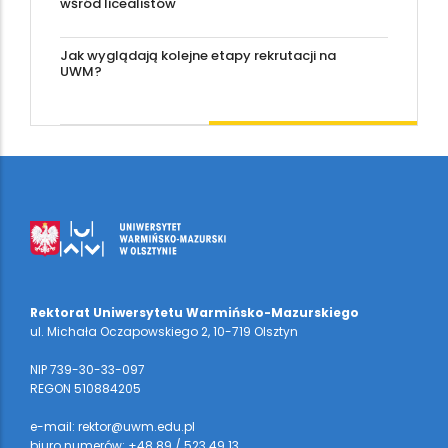
wśród licealistów
Jak wyglądają kolejne etapy rekrutacji na
UWM?
Rektorat Uniwersytetu Warmińsko-Mazurskiego
ul. Michała Oczapowskiego 2, 10-719 Olsztyn
NIP 739-30-33-097
REGON 510884205
e-mail: rektor@uwm.edu.pl
biuro numerów: +48 89 / 523 49 13