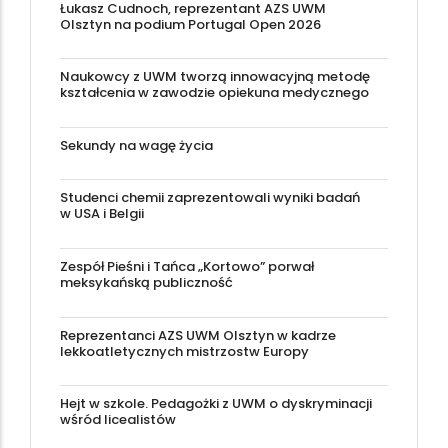
Łukasz Cudnoch, reprezentant AZS UWM
Olsztyn na podium Portugal Open 2026
Naukowcy z UWM tworzą innowacyjną metodę
kształcenia w zawodzie opiekuna medycznego
Sekundy na wagę życia
Studenci chemii zaprezentowali wyniki badań
w USA i Belgii
Zespół Pieśni i Tańca „Kortowo” porwał
meksykańską publiczność
Reprezentanci AZS UWM Olsztyn w kadrze
lekkoatletycznych mistrzostw Europy
Hejt w szkole. Pedagożki z UWM o dyskryminacji
wśród licealistów