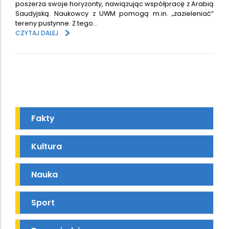
poszerza swoje horyzonty, nawiązując współpracę z Arabią
Saudyjską. Naukowcy z UWM pomogą m.in. „zazieleniać”
tereny pustynne. Z tego…
>
CZYTAJ DALEJ
Fakty
Kultura
Nauka
Sport