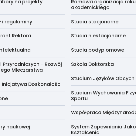
abory na projekty
Ramowa organizacja roku
akademickiego
i regulaminy
Studia stacjonarne
rant Rektora
Studia niestacjonarne
ntelektualna
Studia podyplomowe
i Przyrodniczych - Rozwój
Szkoła Doktorska
nego Mleczarstwa
Studium Języków Obcych
 Inicjatywa Doskonałości
Studium Wychowania Fizy
cone
Sportu
Współpraca Międzynaro
ry naukowej
System Zapewniania Jako
Kształcenia