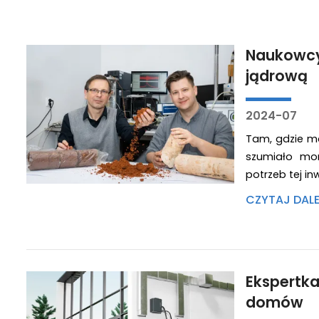
Naukowcy 
jądrową
2024-07
Tam, gdzie ma
szumiało mor
potrzeb tej in
CZYTAJ DAL
Ekspertka
domów