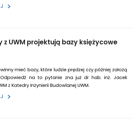
>
EJ
 z UWM projektują bazy księżycowe
owinny mieć bazy, które ludzie prędzej czy później założą
 Odpowiedź na to pytanie zna już dr hab. inż. Jacek
UWM z Katedry Inżynierii Budowlanej UWM.
>
EJ