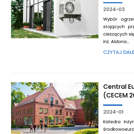
2024-03
Wybór ogrze
stojących pr
cieszących si
inż. Aldona…
CZYTAJ DAL
Central E
(CECEM 2
2024-01
Katedra Inży
środkowoeurope