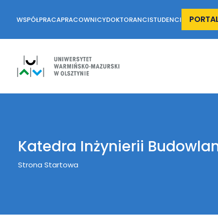
PORTA
WSPÓŁPRACA
PRACOWNICY
DOKTORANCI
STUDENCI
Katedra Inżynierii Budowlan
Breadcrumb
Strona Startowa