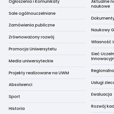
Ogłoszenia i Komunikaty
Aktualne n
naukowe
Sale ogólnouczelniane
Dokumenty 
Zamówienia publiczne
Naukowy G
Zrównoważony rozwój
Własność i
Promocja Uniwersytetu
Sieć Uczeln
Innowacyj
Media uniwersyteckie
Regionalna
Projekty realizowane na UWM
Usługi zle
Absolwenci
Ewaluacja
Sport
Rozwój kad
Historia