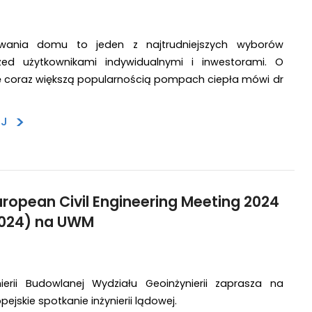
wania domu to jeden z najtrudniejszych wyborów
zed użytkownikami indywidualnymi i inwestorami. O
ę coraz większą popularnością pompach ciepła mówi dr
>
EJ
uropean Civil Engineering Meeting 2024
024) na UWM
nierii Budowlanej Wydziału Geoinżynierii zaprasza na
jskie spotkanie inżynierii lądowej.