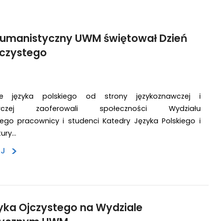
Humanistyczny UWM świętował Dzień
jczystego
ie języka polskiego od strony językoznawczej i
znawczej zaoferowali społeczności Wydziału
ego pracownicy i studenci Katedry Języka Polskiego i
tury…
>
EJ
yka Ojczystego na Wydziale