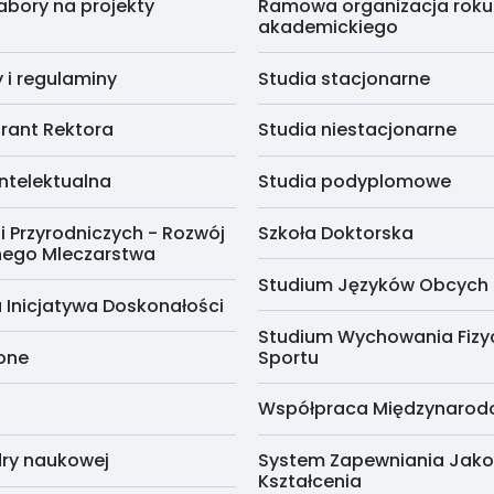
abory na projekty
Ramowa organizacja roku
akademickiego
i regulaminy
Studia stacjonarne
rant Rektora
Studia niestacjonarne
ntelektualna
Studia podyplomowe
i Przyrodniczych - Rozwój
Szkoła Doktorska
nego Mleczarstwa
Studium Języków Obcych
 Inicjatywa Doskonałości
Studium Wychowania Fizy
cone
Sportu
Współpraca Międzynaro
ry naukowej
System Zapewniania Jako
Kształcenia