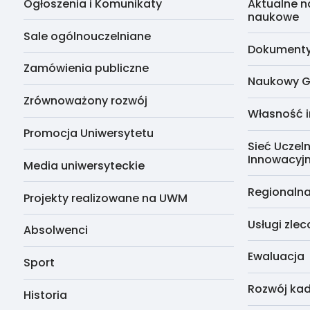
Ogłoszenia i Komunikaty
Aktualne n
naukowe
Sale ogólnouczelniane
Dokumenty 
Zamówienia publiczne
Naukowy G
Zrównoważony rozwój
Własność i
Promocja Uniwersytetu
Sieć Uczeln
Innowacyj
Media uniwersyteckie
Regionalna
Projekty realizowane na UWM
Usługi zle
Absolwenci
Ewaluacja
Sport
Rozwój kad
Historia