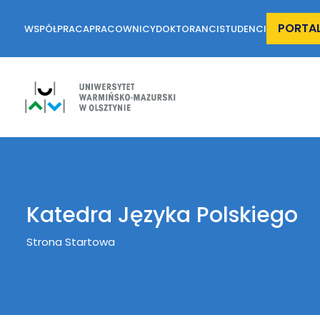
PORTA
WSPÓŁPRACA
PRACOWNICY
DOKTORANCI
STUDENCI
Katedra Języka Polskiego
Breadcrumb
Strona Startowa