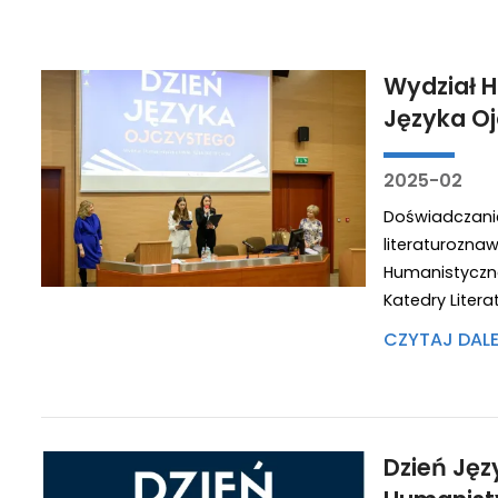
Wydział 
Języka O
2025-02
Doświadczan
literaturo
Humanistyczn
Katedry Litera
CZYTAJ DAL
Dzień Jęz