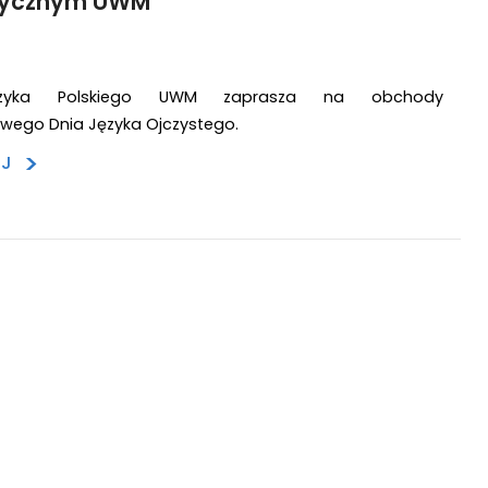
tycznym UWM
ęzyka Polskiego UWM zaprasza na obchody
wego Dnia Języka Ojczystego.
>
EJ