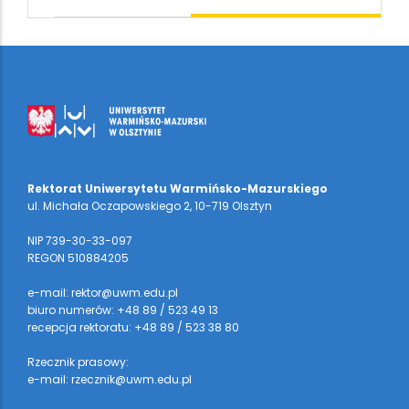
Rektorat Uniwersytetu Warmińsko-Mazurskiego
ul. Michała Oczapowskiego 2, 10-719 Olsztyn
NIP 739-30-33-097
REGON 510884205
e-mail: rektor@uwm.edu.pl
biuro numerów: +48 89 / 523 49 13
recepcja rektoratu: +48 89 / 523 38 80
Rzecznik prasowy:
e-mail: rzecznik@uwm.edu.pl