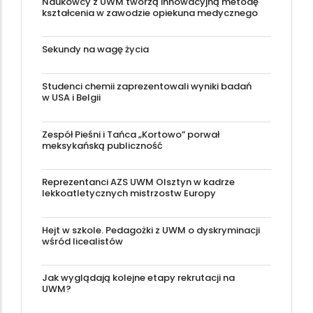
Naukowcy z UWM tworzą innowacyjną metodę
kształcenia w zawodzie opiekuna medycznego
Sekundy na wagę życia
Studenci chemii zaprezentowali wyniki badań
w USA i Belgii
Zespół Pieśni i Tańca „Kortowo” porwał
meksykańską publiczność
Reprezentanci AZS UWM Olsztyn w kadrze
lekkoatletycznych mistrzostw Europy
Hejt w szkole. Pedagożki z UWM o dyskryminacji
wśród licealistów
Jak wyglądają kolejne etapy rekrutacji na
UWM?