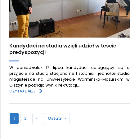
Kandydaci na studia wzięli udział w teście
predyspozycji
W poniedziałek 17 lipca kandydaci ubiegający się o
przyjęcie na studia stacjonarne I stopnia i jednolite studia
magisterskie na Uniwersytecie Warmińsko-Mazurskim w
Olsztynie poznają wyniki rekrutacji…
>
CZYTAJ DALEJ
Paginacja
Bieżąca
1
Strona
2
Następna
››
Ostatnia
Ostatni »
strona
strona
strona