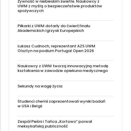
Żywność w niebieskim świetle. Naukowcy z
UWM z myślą o bezpieczeństwie produktów
spożywczych
Piłkarki z UWM dotarły do ćwierćfinału
Akademickich Igrzysk Europejskich
Łukasz Cudnoch, reprezentant AZS UWM
Olsztyn na podium Portugal Open 2026
Naukowcy z UWM tworzą innowacyjną metodę
kształcenia w zawodzie opiekuna medycznego
Sekundy na wagę życia
Studenci chemii zaprezentowali wyniki badań
w USA i Belgii
Zespół Pieśni i Tańca „Kortowo” porwał
meksykańską publiczność