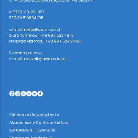
ul. Michała Oczapowskiego 2, 10-719 Olsztyn
NIP 739-30-33-097
REGON 510884205
e-mail: rektor@uwm.edu.pl
biuro numerów: +48 89 / 523 49 13
recepcja rektoratu: +48 89 / 523 38 80
Rzecznik prasowy:
e-mail: rzecznik@uwm.edu.pl
Biblioteka Uniwersytecka
Akademickie Centrum Kultury
Kortowiada - juwenalia
Samorząd Studencki