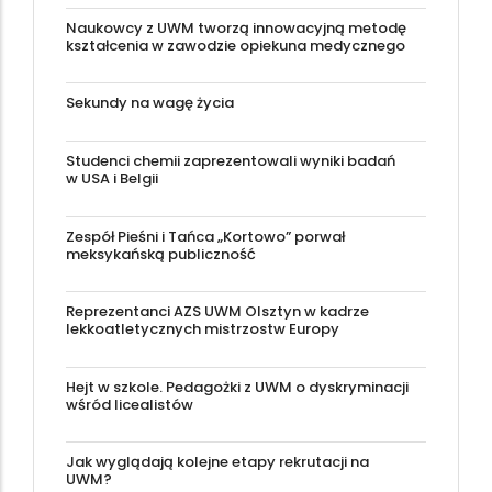
Naukowcy z UWM tworzą innowacyjną metodę
kształcenia w zawodzie opiekuna medycznego
Sekundy na wagę życia
Studenci chemii zaprezentowali wyniki badań
w USA i Belgii
Zespół Pieśni i Tańca „Kortowo” porwał
meksykańską publiczność
Reprezentanci AZS UWM Olsztyn w kadrze
lekkoatletycznych mistrzostw Europy
Hejt w szkole. Pedagożki z UWM o dyskryminacji
wśród licealistów
Jak wyglądają kolejne etapy rekrutacji na
UWM?