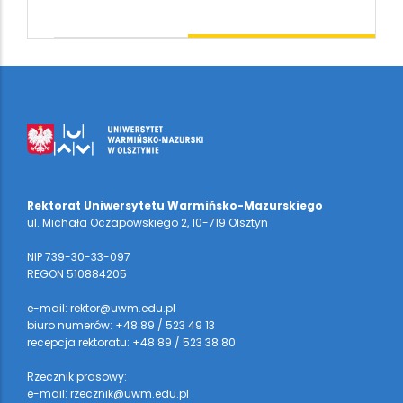
Rektorat Uniwersytetu Warmińsko-Mazurskiego
ul. Michała Oczapowskiego 2, 10-719 Olsztyn
NIP 739-30-33-097
REGON 510884205
e-mail: rektor@uwm.edu.pl
biuro numerów: +48 89 / 523 49 13
recepcja rektoratu: +48 89 / 523 38 80
Rzecznik prasowy:
e-mail: rzecznik@uwm.edu.pl