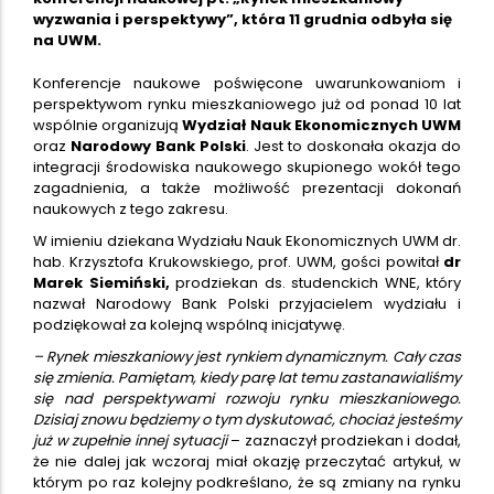
wyzwania i perspektywy”, która 11 grudnia odbyła się
na UWM.
Konferencje naukowe poświęcone uwarunkowaniom i
perspektywom rynku mieszkaniowego już od ponad 10 lat
wspólnie organizują
Wydział Nauk Ekonomicznych UWM
oraz
Narodowy Bank Polski
. Jest to doskonała okazja do
integracji środowiska naukowego skupionego wokół tego
zagadnienia, a także możliwość prezentacji dokonań
naukowych z tego zakresu.
W imieniu dziekana Wydziału Nauk Ekonomicznych UWM dr.
hab. Krzysztofa Krukowskiego, prof. UWM, gości powitał
dr
Marek Siemiński,
prodziekan ds. studenckich WNE, który
nazwał Narodowy Bank Polski przyjacielem wydziału i
podziękował za kolejną wspólną inicjatywę.
– Rynek mieszkaniowy jest rynkiem dynamicznym. Cały czas
się zmienia. Pamiętam, kiedy parę lat temu zastanawialiśmy
się nad perspektywami rozwoju rynku mieszkaniowego.
Dzisiaj znowu będziemy o tym dyskutować, chociaż jesteśmy
już w zupełnie innej sytuacji
– zaznaczył prodziekan i dodał,
że nie dalej jak wczoraj miał okazję przeczytać artykuł, w
którym po raz kolejny podkreślano, że są zmiany na rynku