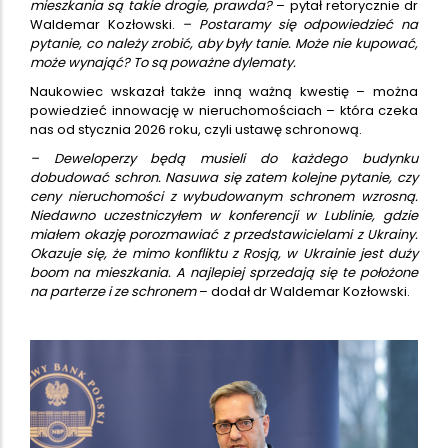
mieszkania są takie drogie, prawda?
– pytał retorycznie dr
Waldemar Kozłowski.
– Postaramy się odpowiedzieć na
pytanie, co należy zrobić, aby były tanie. Może nie kupować,
może wynająć? To są poważne dylematy.
Naukowiec wskazał także inną ważną kwestię – można
powiedzieć innowację w nieruchomościach – która czeka
nas od stycznia 2026 roku, czyli ustawę schronową.
– Deweloperzy będą musieli do każdego budynku
dobudować schron. Nasuwa się zatem kolejne pytanie, czy
ceny nieruchomości z wybudowanym schronem wzrosną.
Niedawno uczestniczyłem w konferencji w Lublinie, gdzie
miałem okazję porozmawiać z przedstawicielami z Ukrainy.
Okazuje się, że mimo konfliktu z Rosją, w Ukrainie jest duży
boom na mieszkania. A najlepiej sprzedają się te położone
na parterze i ze schronem
– dodał dr Waldemar Kozłowski.