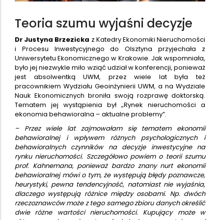
Teoria szumu wyjaśni decyzje
Dr Justyna Brzezicka
z Katedry Ekonomiki Nieruchomości
i Procesu Inwestycyjnego do Olsztyna przyjechała z
Uniwersytetu Ekonomicznego w Krakowie. Jak wspomniała,
było jej niezwykle miło wziąć udział w konferencji, ponieważ
jest absolwentką UWM, przez wiele lat była też
pracownikiem Wydziału Geoinżynierii UWM, a na Wydziale
Nauk Ekonomicznych broniła swoją rozprawę doktorską.
Tematem jej wystąpienia był „Rynek nieruchomości a
ekonomia behawioralna – aktualne problemy”.
– Przez wiele lat zajmowałam się tematem ekonomii
behawioralnej i wpływem różnych psychologicznych i
behawioralnych czynników na decyzje inwestycyjne na
rynku nieruchomości. Szczegółowo powiem o teorii szumu
prof. Kahnemana, ponieważ bardzo znany nurt ekonomii
behawioralnej mówi o tym, że występują błędy poznawcze,
heurystyki, pewna tendencyjność, natomiast nie wyjaśnia,
dlaczego występują różnice między osobami. Np. dwóch
rzeczoznawców może z tego samego zbioru danych określić
dwie różne wartości nieruchomości. Kupujący może w