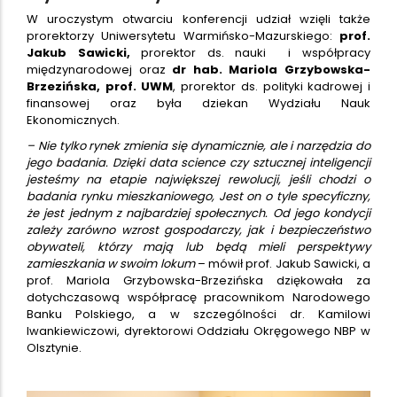
W uroczystym otwarciu konferencji udział wzięli także
prorektorzy Uniwersytetu Warmińsko-Mazurskiego:
prof.
Jakub Sawicki,
prorektor ds. nauki
i współpracy
międzynarodowej oraz
dr hab. Mariola Grzybowska-
Brzezińska, prof. UWM
, prorektor ds. polityki kadrowej i
finansowej oraz była dziekan Wydziału Nauk
Ekonomicznych.
– Nie tylko rynek zmienia się dynamicznie, ale i narzędzia do
jego badania. Dzięki data science czy sztucznej inteligencji
jesteśmy na etapie największej rewolucji, jeśli chodzi o
badania rynku mieszkaniowego, Jest on o tyle specyficzny,
że jest jednym z najbardziej społecznych. Od jego kondycji
zależy zarówno wzrost gospodarczy, jak i bezpieczeństwo
obywateli, którzy mają lub będą mieli perspektywy
zamieszkania w swoim lokum
– mówił prof. Jakub Sawicki, a
prof. Mariola Grzybowska-Brzezińska dziękowała za
dotychczasową współpracę pracownikom Narodowego
Banku Polskiego, a w szczególności dr. Kamilowi
Iwankiewiczowi, dyrektorowi Oddziału Okręgowego NBP w
Olsztynie.