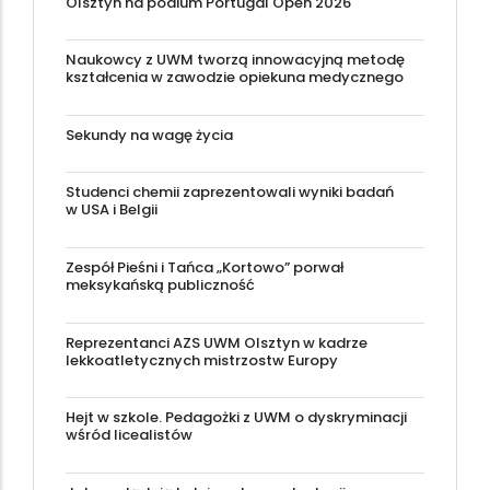
Olsztyn na podium Portugal Open 2026
Naukowcy z UWM tworzą innowacyjną metodę
kształcenia w zawodzie opiekuna medycznego
Sekundy na wagę życia
Studenci chemii zaprezentowali wyniki badań
w USA i Belgii
Zespół Pieśni i Tańca „Kortowo” porwał
meksykańską publiczność
Reprezentanci AZS UWM Olsztyn w kadrze
lekkoatletycznych mistrzostw Europy
Hejt w szkole. Pedagożki z UWM o dyskryminacji
wśród licealistów