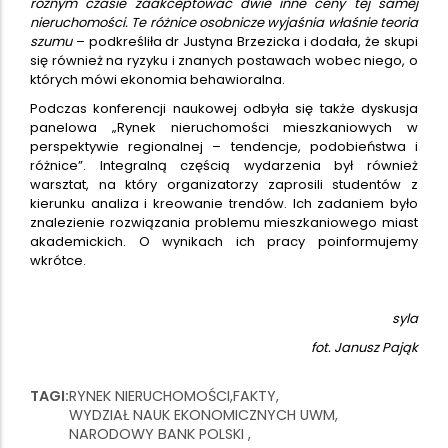
różnym czasie zaakceptować dwie inne ceny tej samej
nieruchomości. Te różnice osobnicze wyjaśnia właśnie teoria
szumu
– podkreśliła dr Justyna Brzezicka i dodała, że skupi
się również na ryzyku i znanych postawach wobec niego, o
których mówi ekonomia behawioralna.
Podczas konferencji naukowej odbyła się także dyskusja
panelowa „Rynek nieruchomości mieszkaniowych w
perspektywie regionalnej – tendencje, podobieństwa i
różnice”. Integralną częścią wydarzenia był również
warsztat, na który organizatorzy zaprosili studentów z
kierunku analiza i kreowanie trendów. Ich zadaniem było
znalezienie rozwiązania problemu mieszkaniowego miast
akademickich. O wynikach ich pracy poinformujemy
wkrótce.
syla
fot. Janusz Pająk
TAGI
RYNEK NIERUCHOMOŚCI
FAKTY
WYDZIAŁ NAUK EKONOMICZNYCH UWM
NARODOWY BANK POLSKI