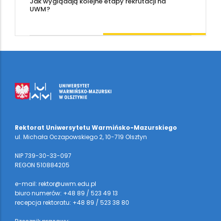
Jak wyglądają kolejne etapy rekrutacji na
UWM?
Rektorat Uniwersytetu Warmińsko-Mazurskiego
ul. Michała Oczapowskiego 2, 10-719 Olsztyn
NIP 739-30-33-097
REGON 510884205
e-mail: rektor@uwm.edu.pl
biuro numerów: +48 89 / 523 49 13
recepcja rektoratu: +48 89 / 523 38 80