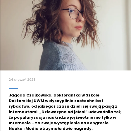
24 Styczeń 2023
Jagoda Czajkowska, doktorantka w Szkole
Doktorskiej UWM w dyscyplinie zootechnika i
rybactwo, od jakiegoś czasu dzieli się swoją pasją z
internautami. „Dziewczyna od jeleni” udowodniła też,
że popularyzacja nauki idzie jej świetnie nie tylko w
Internecie – za swoje wystąpienie na Kongresie
Nauka i Media otrzymała dwie nagrody.