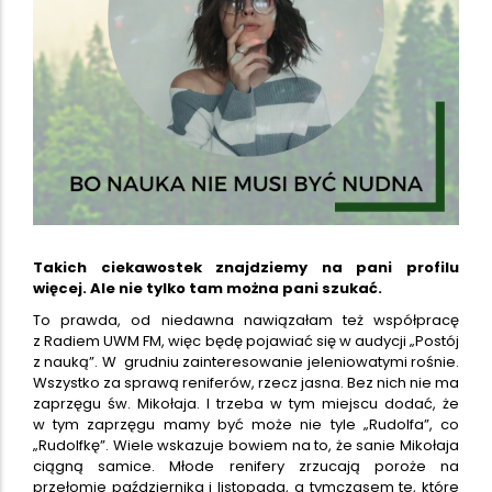
Takich ciekawostek znajdziemy na pani profilu
więcej. Ale nie tylko tam można pani szukać.
To prawda, od niedawna nawiązałam też współpracę
z Radiem UWM FM, więc będę pojawiać się w audycji „Postój
z nauką”. W grudniu zainteresowanie jeleniowatymi rośnie.
Wszystko za sprawą reniferów, rzecz jasna. Bez nich nie ma
zaprzęgu św. Mikołaja. I trzeba w tym miejscu dodać, że
w tym zaprzęgu mamy być może nie tyle „Rudolfa”, co
„Rudolfkę”. Wiele wskazuje bowiem na to, że sanie Mikołaja
ciągną samice. Młode renifery zrzucają poroże na
przełomie października i listopada, a tymczasem te, które