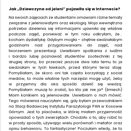
Jak „Dziewczyna od jeleni” pojawiła się w Internecie?
Na swoich zajęciach ze studentami omawiam różne tematy
związane z jeleniowatymi oraz ekologią. Moja wewnętrzna
potrzeba dzielenia się informacjami ujawniła się właśnie
podczas zajęć, ponieważ w tym roku odkryłam, że…
kocham dydaktykę. Gdybym mogła – chętnie siedziałabym
godzinami nad przygotowaniami do zajęć, nad
tworzeniem prezentacji. Uwielbiam spotkania z ludźmi
i bardzo lubię poznawać studentów zootechniki z tej
drugiej strony, bo przecież jeszcze dwa lata temu to ja
siedziałam w tych ławkach, przed którymi teraz stoję.
Pomyślałam, że skoro oni tak często korzystają z social
mediów, to może właśnie tych narzędzi mogę użyć, żeby
w przyjemny dla oka sposób dzielić się wiedzą.
Pomyślałam: muszę to zrobić, bo kto jak nie ja? (śmiech)
Moim konikiem są jeleniowate. Uwielbiam o nich mówić.
Tego mówienia nauczyłam się, gdy byłam przewodnikiem
na Stacji Badawczej Instytutu Parazytologii PAN w Kosowie
Górnym. Jest to placówka, w której miałam przyjemność
opowiadać o tych zwierzętach. Chodziło o to, aby robić to
w prosty sposób, używając wielu porównań i metafor oraz
opisu behawioru. To fantastyczne! Poczułam wtedy, że to