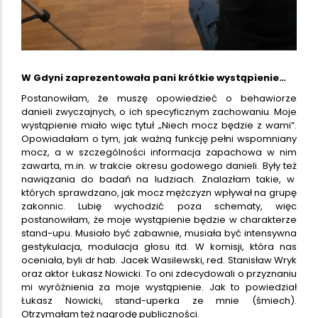
W Gdyni zaprezentowała pani krótkie wystąpienie…
Postanowiłam, że muszę opowiedzieć o behawiorze
danieli zwyczajnych, o ich specyficznym zachowaniu. Moje
wystąpienie miało więc tytuł „Niech mocz będzie z wami”.
Opowiadałam o tym, jak ważną funkcję pełni wspomniany
mocz, a w szczególności informacja zapachowa w nim
zawarta, m.in. w trakcie okresu godowego danieli. Były też
nawiązania do badań na ludziach. Znalazłam takie, w
których sprawdzano, jak mocz mężczyzn wpływał na grupę
zakonnic. Lubię wychodzić poza schematy, więc
postanowiłam, że moje wystąpienie będzie w charakterze
stand-upu. Musiało być zabawnie, musiała być intensywna
gestykulacja, modulacja głosu itd. W komisji, która nas
oceniała, byli dr hab. Jacek Wasilewski, red. Stanisław Wryk
oraz aktor Łukasz Nowicki. To oni zdecydowali o przyznaniu
mi wyróżnienia za moje wystąpienie. Jak to powiedział
Łukasz Nowicki, stand-uperka ze mnie (śmiech).
Otrzymałam też nagrodę publiczności.