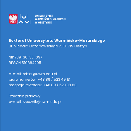
Rektorat Uniwersytetu Warmińsko-Mazurskiego
ul. Michała Oczapowskiego 2, 10-719 Olsztyn
NIP 739-30-33-097
REGON 510884205
e-mail: rektor@uwm.edu.pl
biuro numerów: +48 89 / 523 49 13
recepcja rektoratu: +48 89 / 523 38 80
Rzecznik prasowy:
e-mail: rzecznik@uwm.edu.pl