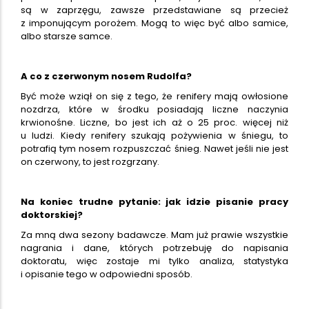
są w zaprzęgu, zawsze przedstawiane są przecież
z imponującym porożem. Mogą to więc być albo samice,
albo starsze samce.
A co z czerwonym nosem Rudolfa?
Być może wziął on się z tego, że renifery mają owłosione
nozdrza, które w środku posiadają liczne naczynia
krwionośne. Liczne, bo jest ich aż o 25 proc. więcej niż
u ludzi. Kiedy renifery szukają pożywienia w śniegu, to
potrafią tym nosem rozpuszczać śnieg. Nawet jeśli nie jest
on czerwony, to jest rozgrzany.
Na koniec trudne pytanie: jak idzie pisanie pracy
doktorskiej?
Za mną dwa sezony badawcze. Mam już prawie wszystkie
nagrania i dane, których potrzebuję do napisania
doktoratu, więc zostaje mi tylko analiza, statystyka
i opisanie tego w odpowiedni sposób.