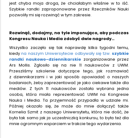
jest chyba moja droga, że chciałabym właśnie w to iść.
Szybkie randki zaproponowane przez Rzeczników Nauki
pozwoliły mi się rozwinąć w tym zakresie.
Rozwinąć, dodajmy, na tyle imponująco, aby podczas
Kongresu Nauka i Media zdobyć dwie nagrody…
Wszystko zaczęło się tak naprawdę kilka tygodni temu,
kiedy
na naszym Uniwersytecie odbywały się tzw.
szybkie
randki naukowo-dziennikarskie
zorganizowane przez
Ars Mollis. Zgłosiło się na nie 11 naukowców z UWM.
Przeszliśmy szkolenie dotyczące tego, jak rozmawiać
z dziennikarzami i w jaki sposób opowiadać o naszych
badaniach, żeby zaprezentować je jako ciekawe także dla
mediów. Z tych 11 naukowców została wybrana jedna
osoba, która miała reprezentować UWM na Kongresie
Nauka i Media. Ta przyjemność przypadła w udziale mi.
Później okazało się, że może do mnie dołączyć także
Kornelia Szmit z naszego Uniwersytetu, która nie dość, że
była tak samo jak ja uczestniczką konkursu, to była też dla
mnie ogromnym wsparciem w trakcie tego wydarzenia.