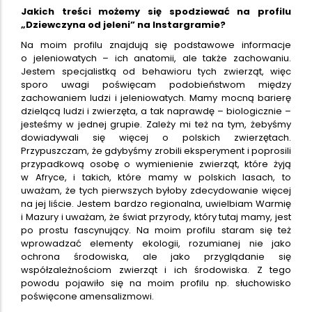
Jakich treści możemy się spodziewać na profilu
„Dziewczyna od jeleni” na Instargramie?
Na moim profilu znajdują się podstawowe informacje
o jeleniowatych – ich anatomii, ale także zachowaniu.
Jestem specjalistką od behawioru tych zwierząt, więc
sporo uwagi poświęcam podobieństwom między
zachowaniem ludzi i jeleniowatych. Mamy mocną barierę
dzielącą ludzi i zwierzęta, a tak naprawdę – biologicznie –
jesteśmy w jednej grupie. Zależy mi też na tym, żebyśmy
dowiadywali się więcej o polskich zwierzętach.
Przypuszczam, że gdybyśmy zrobili eksperyment i poprosili
przypadkową osobę o wymienienie zwierząt, które żyją
w Afryce, i takich, które mamy w polskich lasach, to
uważam, że tych pierwszych byłoby zdecydowanie więcej
na jej liście. Jestem bardzo regionalna, uwielbiam Warmię
i Mazury i uważam, że świat przyrody, który tutaj mamy, jest
po prostu fascynujący. Na moim profilu staram się też
wprowadzać elementy ekologii, rozumianej nie jako
ochrona środowiska, ale jako przyglądanie się
współzależnościom zwierząt i ich środowiska. Z tego
powodu pojawiło się na moim profilu np. słuchowisko
poświęcone amensalizmowi.