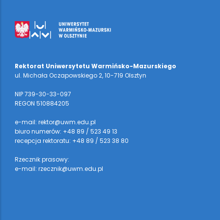
Rektorat Uniwersytetu Warmińsko-Mazurskiego
ul. Michała Oczapowskiego 2, 10-719 Olsztyn
NIP 739-30-33-097
REGON 510884205
e-mail: rektor@uwm.edu.pl
biuro numerów: +48 89 / 523 49 13
recepcja rektoratu: +48 89 / 523 38 80
Rzecznik prasowy:
e-mail: rzecznik@uwm.edu.pl