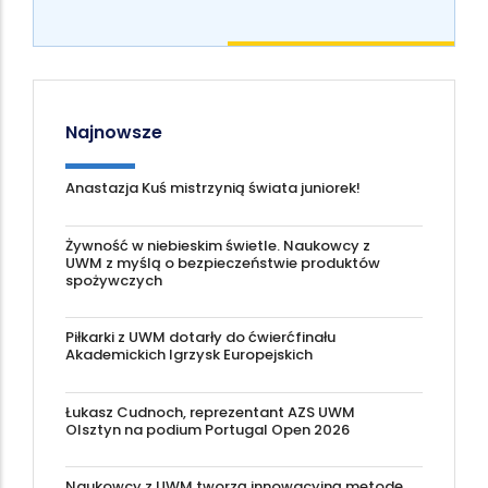
Najnowsze
Anastazja Kuś mistrzynią świata juniorek!
Żywność w niebieskim świetle. Naukowcy z
UWM z myślą o bezpieczeństwie produktów
spożywczych
Piłkarki z UWM dotarły do ćwierćfinału
Akademickich Igrzysk Europejskich
Łukasz Cudnoch, reprezentant AZS UWM
Olsztyn na podium Portugal Open 2026
Naukowcy z UWM tworzą innowacyjną metodę