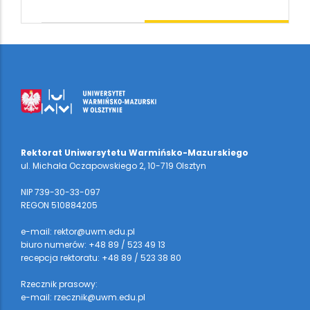
Rektorat Uniwersytetu Warmińsko-Mazurskiego
ul. Michała Oczapowskiego 2, 10-719 Olsztyn
NIP 739-30-33-097
REGON 510884205
e-mail: rektor@uwm.edu.pl
biuro numerów: +48 89 / 523 49 13
recepcja rektoratu: +48 89 / 523 38 80
Rzecznik prasowy:
e-mail: rzecznik@uwm.edu.pl