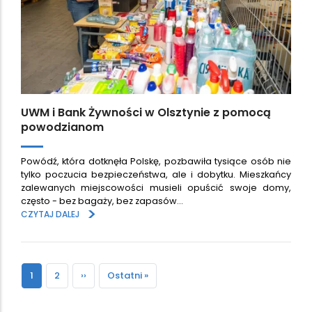
UWM i Bank Żywności w Olsztynie z pomocą
powodzianom
Powódź, która dotknęła Polskę, pozbawiła tysiące osób nie
tylko poczucia bezpieczeństwa, ale i dobytku. Mieszkańcy
zalewanych miejscowości musieli opuścić swoje domy,
często - bez bagaży, bez zapasów…
>
CZYTAJ DALEJ
Paginacja
Bieżąca
1
Strona
2
Następna
››
Ostatnia
Ostatni »
strona
strona
strona