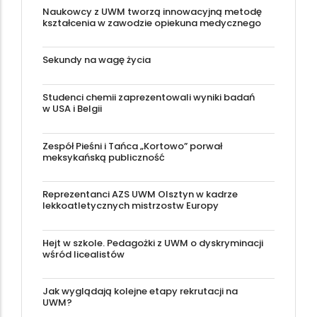
Naukowcy z UWM tworzą innowacyjną metodę
kształcenia w zawodzie opiekuna medycznego
Sekundy na wagę życia
Studenci chemii zaprezentowali wyniki badań
w USA i Belgii
Zespół Pieśni i Tańca „Kortowo” porwał
meksykańską publiczność
Reprezentanci AZS UWM Olsztyn w kadrze
lekkoatletycznych mistrzostw Europy
Hejt w szkole. Pedagożki z UWM o dyskryminacji
wśród licealistów
Jak wyglądają kolejne etapy rekrutacji na
UWM?