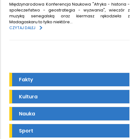
Międzynarodowa Konferencja Naukowa "Afryka - historia -
społeczeństwo - geostrategia - wyzwania", wieczór z
muzyką senegalską oraz kiermasz rękodzieła z
Madagaskaru to tylko niektóre…
>
CZYTAJ DALEJ
Fakty
Kultura
Nauka
Sport