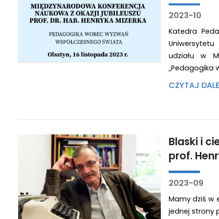
2023-10
Katedra Peda
Uniwersytet
udziału w M
„Pedagogika 
CZYTAJ DAL
Blaski i 
prof. Hen
2023-09
Mamy dziś w e
jednej strony