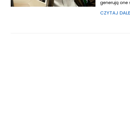
generują one 
CZYTAJ DAL