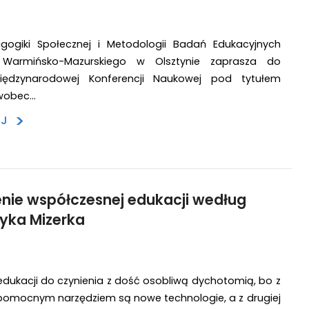
gogiki Społecznej i Metodologii Badań Edukacyjnych
u Warmińsko-Mazurskiego w Olsztynie zaprasza do
iędzynarodowej Konferencji Naukowej pod tytułem
wobec…
>
EJ
cienie współczesnej edukacji według
ryka Mizerka
dukacji do czynienia z dość osobliwą dychotomią, bo z
 pomocnym narzędziem są nowe technologie, a z drugiej