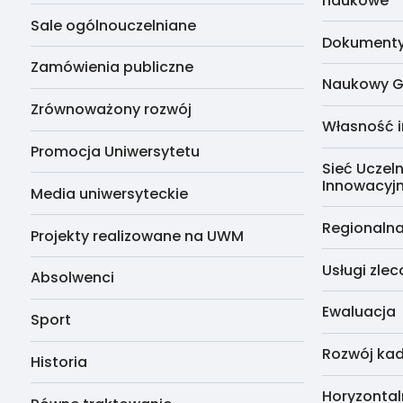
naukowe
Sale ogólnouczelniane
Dokumenty 
Zamówienia publiczne
Naukowy G
Zrównoważony rozwój
Własność i
Promocja Uniwersytetu
Sieć Uczeln
Innowacyj
Media uniwersyteckie
Regionalna
Projekty realizowane na UWM
Usługi zle
Absolwenci
Ewaluacja
Sport
Rozwój kad
Historia
Horyzontal