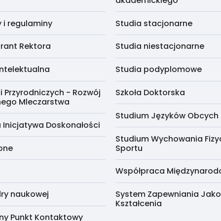
akademickiego
i regulaminy
Studia stacjonarne
rant Rektora
Studia niestacjonarne
ntelektualna
Studia podyplomowe
i Przyrodniczych - Rozwój
Szkoła Doktorska
nego Mleczarstwa
Studium Języków Obcych
 Inicjatywa Doskonałości
Studium Wychowania Fizy
cone
Sportu
Współpraca Międzynaro
ry naukowej
System Zapewniania Jako
Kształcenia
ny Punkt Kontaktowy