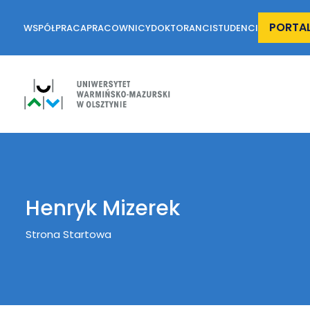
PORTA
WSPÓŁPRACA
PRACOWNICY
DOKTORANCI
STUDENCI
Henryk Mizerek
Breadcrumb
Strona Startowa