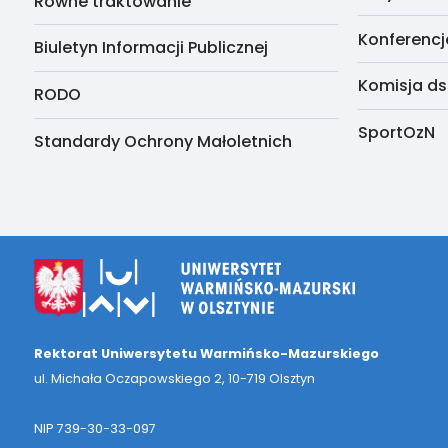
Równe traktowanie
Konferencj
Biuletyn Informacji Publicznej
Komisja ds
RODO
SportOzN
Standardy Ochrony Małoletnich
Rektorat Uniwersytetu Warmińsko-Mazurskiego
ul. Michała Oczapowskiego 2, 10-719 Olsztyn
NIP 739-30-33-097