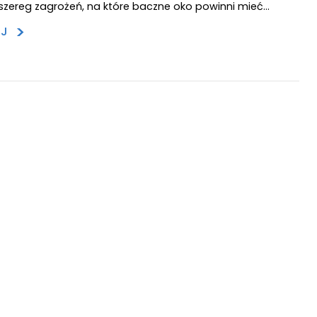
szereg zagrożeń, na które baczne oko powinni mieć…
>
EJ