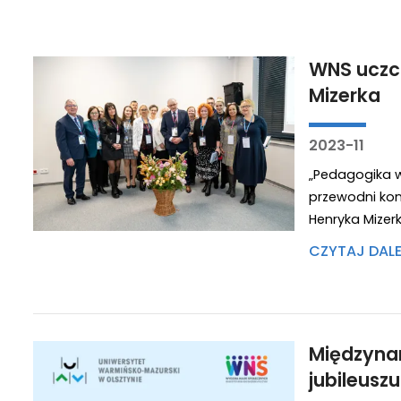
WNS uczci
Mizerka
2023-11
„Pedagogika 
przewodni konf
Henryka Mizer
CZYTAJ DAL
Międzyna
jubileusz