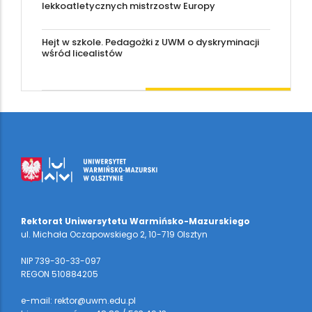
lekkoatletycznych mistrzostw Europy
Hejt w szkole. Pedagożki z UWM o dyskryminacji
wśród licealistów
Rektorat Uniwersytetu Warmińsko-Mazurskiego
ul. Michała Oczapowskiego 2, 10-719 Olsztyn
NIP 739-30-33-097
REGON 510884205
e-mail: rektor@uwm.edu.pl