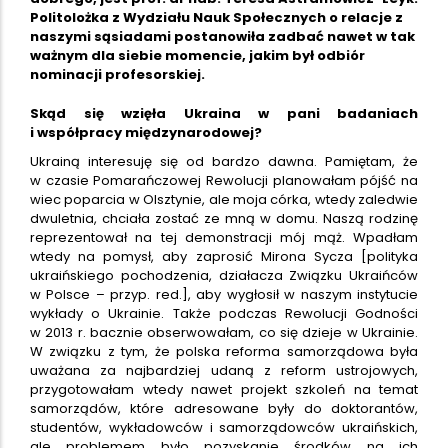
Politolożka z Wydziału Nauk Społecznych o relacje z
naszymi sąsiadami postanowiła zadbać nawet w tak
ważnym dla siebie momencie, jakim był odbiór
nominacji profesorskiej.
Skąd się wzięła Ukraina w pani badaniach
i współpracy międzynarodowej?
Ukrainą interesuję się od bardzo dawna. Pamiętam, że
w czasie Pomarańczowej Rewolucji planowałam pójść na
wiec poparcia w Olsztynie, ale moja córka, wtedy zaledwie
dwuletnia, chciała zostać ze mną w domu. Naszą rodzinę
reprezentował na tej demonstracji mój mąż. Wpadłam
wtedy na pomysł, aby zaprosić Mirona Sycza [polityka
ukraińskiego pochodzenia, działacza Związku Ukraińców
w Polsce – przyp. red.], aby wygłosił w naszym instytucie
wykłady o Ukrainie. Także podczas Rewolucji Godności
w 2013 r. bacznie obserwowałam, co się dzieje w Ukrainie.
W związku z tym, że polska reforma samorządowa była
uważana za najbardziej udaną z reform ustrojowych,
przygotowałam wtedy nawet projekt szkoleń na temat
samorządów, które adresowane były do doktorantów,
studentów, wykładowców i samorządowców ukraińskich,
ale problemem było pozyskanie środków na ich