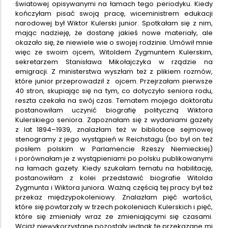
światowej opisywanymi na łamach tego periodyku. Kiedy
kończyłam pisać swoją pracę, wiceministrem edukacji
narodowej był Wiktor Kulerski junior. Spotkałam się z nim,
mając nadzieję, że dostanę jakieś nowe materiały, ale
okazało się, że niewiele wie o swojej rodzinie. Umówił mnie
więc ze swoim ojcem, Witoldem Zygmuntem Kulerskim,
sekretarzem Stanisława Mikołajczyka w rządzie na
emigracji. Z ministerstwa wyszłam też z plikiem rozmów,
które junior przeprowadził z ojcem. Przejrzałam pierwsze
40 stron, skupiając się na tym, co dotyczyło seniora rodu,
reszta czekała na swój czas. Tematem mojego doktoratu
postanowiłam uczynić biografię polityczną Wiktora
Kulerskiego seniora. Zapoznałam się z wydaniami gazety
z lat 1894–1939, znalazłam też w bibliotece sejmowej
stenogramy z jego wystąpień w Reichstagu (bo był on też
posłem polskim w Parlamencie Rzeszy Niemieckiej)
i porównałam je z wystąpieniami po polsku publikowanymi
na łamach gazety. Kiedy szukałam tematu na habilitację,
postanowiłam z kolei przedstawić biografie Witolda
Zygmunta i Wiktora juniora. Ważną częścią tej pracy był też
przekaz międzypokoleniowy. Znalazłam pięć wartości,
które się powtarzały w trzech pokoleniach Kulerskich i pięć,
które się zmieniały wraz ze zmieniającymi się czasami.
Wciąż niewykorzystane pozostały jednak te przekazane mi