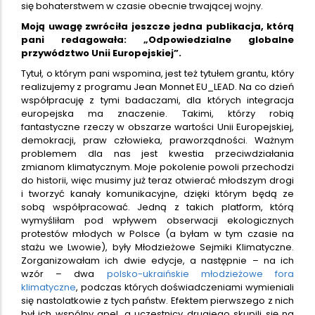
się bohaterstwem w czasie obecnie trwającej wojny.
Moją uwagę zwróciła jeszcze jedna publikacja, którą
pani redagowała: „Odpowiedzialne globalne
przywództwo Unii Europejskiej”.
Tytuł, o którym pani wspomina, jest też tytułem grantu, który
realizujemy z programu Jean Monnet EU_LEAD. Na co dzień
współpracuję z tymi badaczami, dla których integracja
europejska ma znaczenie. Takimi, którzy robią
fantastyczne rzeczy w obszarze wartości Unii Europejskiej,
demokracji, praw człowieka, praworządności. Ważnym
problemem dla nas jest kwestia przeciwdziałania
zmianom klimatycznym. Moje pokolenie powoli przechodzi
do historii, więc musimy już teraz otwierać młodszym drogi
i tworzyć kanały komunikacyjne, dzięki którym będą ze
sobą współpracować. Jedną z takich platform, którą
wymyśliłam pod wpływem obserwacji ekologicznych
protestów młodych w Polsce (a byłam w tym czasie na
stażu we Lwowie), były Młodzieżowe Sejmiki Klimatyczne.
Zorganizowałam ich dwie edycje, a następnie – na ich
wzór – dwa
polsko-ukraińskie młodzieżowe fora
klimatyczne
, podczas których doświadczeniami wymieniali
się nastolatkowie z tych państw. Efektem pierwszego z nich
był ich wspólny apel, a uczestnicy drugiego skupili się na