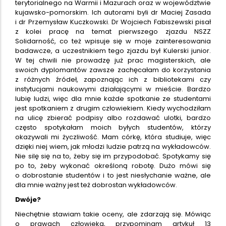
terytorialnego na Warmii i Mazurach oraz w województwie
kujawsko-pomorskim. Ich autorami byli dr Maciej Zasada
i dr Przemysław Kuczkowski. Dr Wojciech Fabiszewski pisał
z kolei pracę na temat pierwszego zjazdu NSZZ
Solidarność, co też wpisuje się w moje zainteresowania
badawcze, a uczestnikiem tego zjazdu był Kulerski junior.
W tej chwili nie prowadzę już prac magisterskich, ale
swoich dyplomantów zawsze zachęcałam do korzystania
z różnych źródeł, zapoznając ich z bibliotekami czy
instytucjami naukowymi działającymi w mieście. Bardzo
lubię ludzi, więc dla mnie każde spotkanie ze studentami
jest spotkaniem z drugim człowiekiem. Kiedy wychodziłam
na ulicę zbierać podpisy albo rozdawać ulotki, bardzo
często spotykałam moich byłych studentów, którzy
okazywali mi życzliwość. Mam córkę, która studiuje, więc
dzięki niej wiem, jak młodzi ludzie patrzą na wykładowców.
Nie silę się na to, żeby się im przypodobać. Spotykamy się
po to, żeby wykonać określoną robotę. Dużo mówi się
o dobrostanie studentów i to jest niesłychanie ważne, ale
dla mnie ważny jest też dobrostan wykładowców.
Dwóje?
Niechętnie stawiam takie oceny, ale zdarzają się. Mówiąc
o prawach człowieka, przypominam artykuł 13