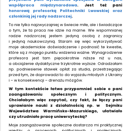
współpraca międzynarodowa
. Jest też pani
honorową profesorką Politechniki Lwowskiej oraz
członkinią jej rady nadzorczej
.
To nie tylko najzwyczajniej w świecie miłe, ale i świadczące
o tym, że ta praca nie idzie na marne. We wspomnianej
radzie nadzorczej jestem jedyną osobą z zagranicy
i jedyną naukowczynią. Staram się więc wykorzystywać
moje akademickie doświadczenie i podnosić te kwestie,
które są z mojego punktu widzenia ważne. Wynagrodzenie
profesora jest tam pięciokrotnie niższe niż u nas,
a obciążenie dydaktyczne trzykrotnie wyższe. Odradzałam
np. podniesienie stawek opłat za studia, przestrzegając
przed tym, że doprowadzi to do wyjazdu młodych z Ukrainy
i – w konsekwencji – drenażu mózgów.
W tym kontekście łatwo przypomnieć sobie o pani
zaangażowaniu społecznym i politycznym.
Chciałabym więc zapytać, czy fakt, że łączy pani
uprawianie nauki z działalnością np. w Sejmiku
Województwa Warmińsko-Mazurskiego, ułatwiało
czy utrudniało pracę uniwersytecką?
Moje zaangażowanie społeczne dostarcza mi praktycznej
wiedzy o procesach politycznych i społecznych,