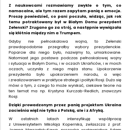
Z naukowcami rozmawiamy zwykle o tym, co
namacalne, ale tym razem zapytam panią o emocje.
Proszę powiedzieć, co pani poczuła, widząc, jak rok
temu potraktowany był w Białym Domu prezydent
Zełenski? Zrugano go za strój, a następnie wywiązała
się kłótnia między nim a Trumpem.
Gdyby nie pełnoskalowa wojna, to Zełenski
prawdopodobnie przegrałby wybory prezydenckie.
Poparcie dla niego było, nazwijmy to, umiarkowane.
Natomiast jego postawa podczas pełnoskalowej wojny
i sytuacja w Białym Domu, i w oczach Ukraińców, i w moich
oczach, uczyniła z niego męża stanu. Upokorzenie
prezydenta było upokorzeniem narodu, a więc
i zrealizowaniem w praktyce strategii i polityki Rosji. Dużo się
mówi o tym, z czego to może wynikać, ciekawe teorie na
ten temat ma np. Krystyna Kurczab-Redlich, znawczyni
Rosji.
Dzięki prowadzonym przez panią projektom Ukraina
zacieśnia więź nie tylko z Polską, ale i z Afryką.
W ostatnich latach intensyfikuję współpracę
z Uniwersytetem Mikołaja Kopernika, zwłaszcza z prof.
Joanną Marszałek-Kawą, prezeską wydawnictwa Adam