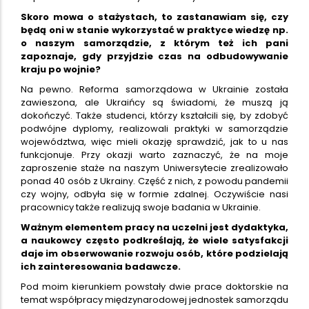
Skoro mowa o stażystach, to zastanawiam się, czy
będą oni w stanie wykorzystać w praktyce wiedzę np.
o naszym samorządzie, z którym też ich pani
zapoznaje, gdy przyjdzie czas na odbudowywanie
kraju po wojnie?
Na pewno. Reforma samorządowa w Ukrainie została
zawieszona, ale Ukraińcy są świadomi, że muszą ją
dokończyć. Także studenci, którzy kształcili się, by zdobyć
podwójne dyplomy, realizowali praktyki w samorządzie
województwa, więc mieli okazję sprawdzić, jak to u nas
funkcjonuje. Przy okazji warto zaznaczyć, że na moje
zaproszenie staże na naszym Uniwersytecie zrealizowało
ponad 40 osób z Ukrainy. Część z nich, z powodu pandemii
czy wojny, odbyła się w formie zdalnej. Oczywiście nasi
pracownicy także realizują swoje badania w Ukrainie.
Ważnym elementem pracy na uczelni jest dydaktyka,
a naukowcy często podkreślają, że wiele satysfakcji
daje im obserwowanie rozwoju osób, które podzielają
ich zainteresowania badawcze.
Pod moim kierunkiem powstały dwie prace doktorskie na
temat współpracy międzynarodowej jednostek samorządu