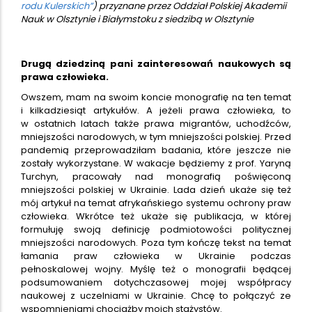
rodu Kulerskich”
) przyznane przez Oddział Polskiej Akademii
Nauk w Olsztynie i Białymstoku z siedzibą w Olsztynie
Drugą dziedziną pani zainteresowań naukowych są
prawa człowieka.
Owszem, mam na swoim koncie monografię na ten temat
i kilkadziesiąt artykułów. A jeżeli prawa człowieka, to
w ostatnich latach także prawa migrantów, uchodźców,
mniejszości narodowych, w tym mniejszości polskiej. Przed
pandemią przeprowadziłam badania, które jeszcze nie
zostały wykorzystane. W wakacje będziemy z prof. Yaryną
Turchyn, pracowały nad monografią poświęconą
mniejszości polskiej w Ukrainie. Lada dzień ukaże się też
mój artykuł na temat afrykańskiego systemu ochrony praw
człowieka. Wkrótce też ukaże się publikacja, w której
formułuję swoją definicję podmiotowości politycznej
mniejszości narodowych. Poza tym kończę tekst na temat
łamania praw człowieka w Ukrainie podczas
pełnoskalowej wojny. Myślę też o monografii będącej
podsumowaniem dotychczasowej mojej współpracy
naukowej z uczelniami w Ukrainie. Chcę to połączyć ze
wspomnieniami chociażby moich stażystów.