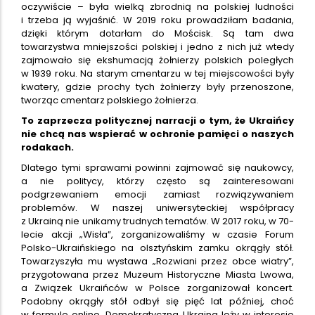
oczywiście – była wielką zbrodnią na polskiej ludności
i trzeba ją wyjaśnić. W 2019 roku prowadziłam badania,
dzięki którym dotarłam do Mościsk. Są tam dwa
towarzystwa mniejszości polskiej i jedno z nich już wtedy
zajmowało się ekshumacją żołnierzy polskich poległych
w 1939 roku. Na starym cmentarzu w tej miejscowości były
kwatery, gdzie prochy tych żołnierzy były przenoszone,
tworząc cmentarz polskiego żołnierza.
To zaprzecza politycznej narracji o tym, że Ukraińcy
nie chcą nas wspierać w ochronie pamięci o naszych
rodakach.
Dlatego tymi sprawami powinni zajmować się naukowcy,
a nie politycy, którzy często są zainteresowani
podgrzewaniem emocji zamiast rozwiązywaniem
problemów. W naszej uniwersyteckiej współpracy
z Ukrainą nie unikamy trudnych tematów. W 2017 roku, w 70-
lecie akcji „Wisła”, zorganizowaliśmy w czasie Forum
Polsko-Ukraińskiego na olsztyńskim zamku okrągły stół.
Towarzyszyła mu wystawa „Rozwiani przez obce wiatry”,
przygotowana przez Muzeum Historyczne Miasta Lwowa,
a Związek Ukraińców w Polsce zorganizował koncert.
Podobny okrągły stół odbył się pięć lat później, choć
w formule online. Demokratyczna Ukraina leży w interesie