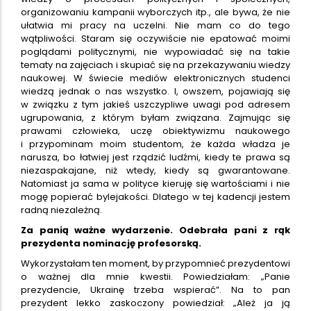
organizowaniu kampanii wyborczych itp., ale bywa, że nie
ułatwia mi pracy na uczelni. Nie mam co do tego
wątpliwości. Staram się oczywiście nie epatować moimi
poglądami politycznymi, nie wypowiadać się na takie
tematy na zajęciach i skupiać się na przekazywaniu wiedzy
naukowej. W świecie mediów elektronicznych studenci
wiedzą jednak o nas wszystko. I, owszem, pojawiają się
w związku z tym jakieś uszczypliwe uwagi pod adresem
ugrupowania, z którym byłam związana. Zajmując się
prawami człowieka, uczę obiektywizmu naukowego
i przypominam moim studentom, że każda władza je
narusza, bo łatwiej jest rządzić ludźmi, kiedy te prawa są
niezaspakajane, niż wtedy, kiedy są gwarantowane.
Natomiast ja sama w polityce kieruję się wartościami i nie
mogę popierać bylejakości. Dlatego w tej kadencji jestem
radną niezależną.
Za panią ważne wydarzenie. Odebrała pani z rąk
prezydenta nominację profesorską.
Wykorzystałam ten moment, by przypomnieć prezydentowi
o ważnej dla mnie kwestii. Powiedziałam: „Panie
prezydencie, Ukrainę trzeba wspierać”. Na to pan
prezydent lekko zaskoczony powiedział: „Ależ ja ją