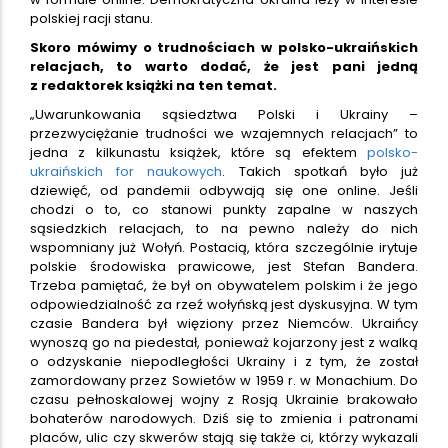
polskiej racji stanu.
Skoro mówimy o trudnościach w polsko-ukraińskich
relacjach, to warto dodać, że jest pani jedną
z redaktorek książki na ten temat.
„Uwarunkowania sąsiedztwa Polski i Ukrainy –
przezwyciężanie trudności we wzajemnych relacjach” to
jedna z kilkunastu książek, które są efektem
polsko-
ukraińskich for naukowych
. Takich spotkań było już
dziewięć, od pandemii odbywają się one online. Jeśli
chodzi o to, co stanowi punkty zapalne w naszych
sąsiedzkich relacjach, to na pewno należy do nich
wspomniany już Wołyń. Postacią, która szczególnie irytuje
polskie środowiska prawicowe, jest Stefan Bandera.
Trzeba pamiętać, że był on obywatelem polskim i że jego
odpowiedzialność za rzeź wołyńską jest dyskusyjna. W tym
czasie Bandera był więziony przez Niemców. Ukraińcy
wynoszą go na piedestał, ponieważ kojarzony jest z walką
o odzyskanie niepodległości Ukrainy i z tym, że został
zamordowany przez Sowietów w 1959 r. w Monachium. Do
czasu pełnoskalowej wojny z Rosją Ukrainie brakowało
bohaterów narodowych. Dziś się to zmienia i patronami
placów, ulic czy skwerów stają się także ci, którzy wykazali