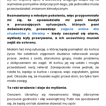
wymianie pomysłów dotyczących tego, jak jednostka może
przeciwdziałać zmianom klimatycznym.
Rozmawiamy o młodym pokoleniu, więc przypomniało
mi się, że opowiedziała mi pani kiedyś
o poruszających sytuacjach, których pani
doświadczyła, prowadząc
zajęcia online dla
studentów z Ukrainy
– kiedy zaczynał się alarm,
wykłady były przerywane, a ich uczestnicy musieli
zejść do schronu.
Miałam też inną sytuację, o której będę pamiętać do końca
życia. Na ostatnich zajęciach studenci referowali swoje
prace. Jedna z osób, starościna grupy, miała problemy
z dołączeniem do zajęć. W końcu jej się udało i mogła
przedstawić swój referat. Zaniepokoiło mnie jednak, że
robiła to, będąc w kurtce i czapce, więc zapytałam, gdzie
jest. Okazało się, że musiała wyjść przed dom, bo tylko tam
miała zasięg.
To robi wrażenie i daje do myślenia.
Owszem. Ukraińcy są niesamowici. Mają olbrzymie
poczucie godności i siłę wewnętrzną. Putin nie spodziewał
się, że będą oni tak dzielnie stawiać mu opór.