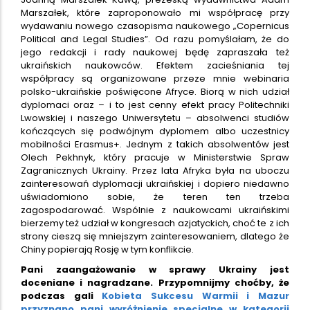
Marszałek, które zaproponowało mi współpracę przy
wydawaniu nowego czasopisma naukowego „Copernicus
Political and Legal Studies”. Od razu pomyślałam, że do
jego redakcji i rady naukowej będę zapraszała też
ukraińskich naukowców. Efektem zacieśniania tej
współpracy są organizowane przeze mnie webinaria
polsko-ukraińskie poświęcone Afryce. Biorą w nich udział
dyplomaci oraz – i to jest cenny efekt pracy Politechniki
Lwowskiej i naszego Uniwersytetu – absolwenci studiów
kończących się podwójnym dyplomem albo uczestnicy
mobilności Erasmus+. Jednym z takich absolwentów jest
Olech Pekhnyk, który pracuje w Ministerstwie Spraw
Zagranicznych Ukrainy. Przez lata Afryka była na uboczu
zainteresowań dyplomacji ukraińskiej i dopiero niedawno
uświadomiono sobie, że teren ten trzeba
zagospodarować. Wspólnie z naukowcami ukraińskimi
bierzemy też udział w kongresach azjatyckich, choć te z ich
strony cieszą się mniejszym zainteresowaniem, dlatego że
Chiny popierają Rosję w tym konflikcie.
Pani zaangażowanie w sprawy Ukrainy jest
doceniane i nagradzane. Przypomnijmy choćby, że
podczas gali
Kobieta Sukcesu Warmii i Mazur
przyznano pani wyróżnienie specjalne w kategorii