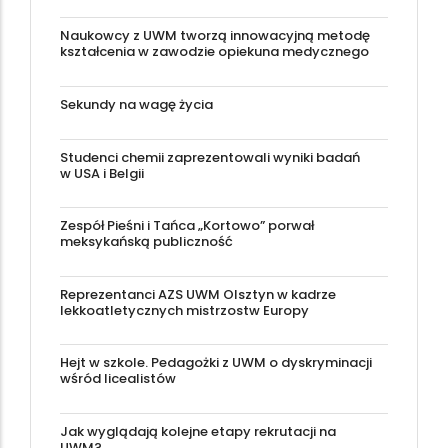
Naukowcy z UWM tworzą innowacyjną metodę
kształcenia w zawodzie opiekuna medycznego
Sekundy na wagę życia
Studenci chemii zaprezentowali wyniki badań
w USA i Belgii
Zespół Pieśni i Tańca „Kortowo” porwał
meksykańską publiczność
Reprezentanci AZS UWM Olsztyn w kadrze
lekkoatletycznych mistrzostw Europy
Hejt w szkole. Pedagożki z UWM o dyskryminacji
wśród licealistów
Jak wyglądają kolejne etapy rekrutacji na
UWM?