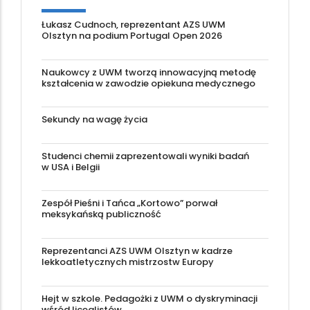
Łukasz Cudnoch, reprezentant AZS UWM
Olsztyn na podium Portugal Open 2026
Naukowcy z UWM tworzą innowacyjną metodę
kształcenia w zawodzie opiekuna medycznego
Sekundy na wagę życia
Studenci chemii zaprezentowali wyniki badań
w USA i Belgii
Zespół Pieśni i Tańca „Kortowo” porwał
meksykańską publiczność
Reprezentanci AZS UWM Olsztyn w kadrze
lekkoatletycznych mistrzostw Europy
Hejt w szkole. Pedagożki z UWM o dyskryminacji
wśród licealistów