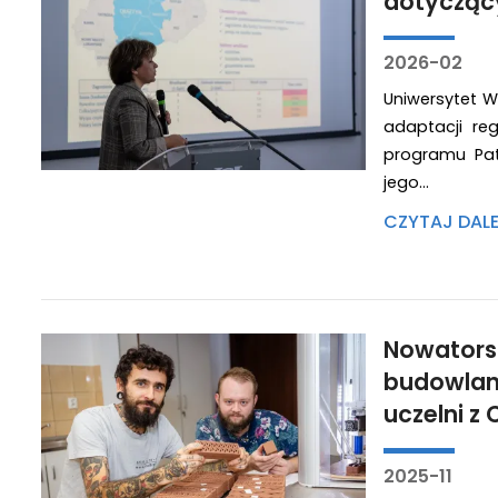
dotyczący
2026-02
Uniwersytet W
adaptacji re
programu Pat
jego…
CZYTAJ DAL
Nowatorsk
budowlan
uczelni z 
2025-11