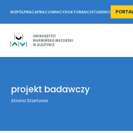
PORTA
WSPÓŁPRACA
PRACOWNICY
DOKTORANCI
STUDENCI
projekt badawczy
Breadcrumb
Strona Startowa