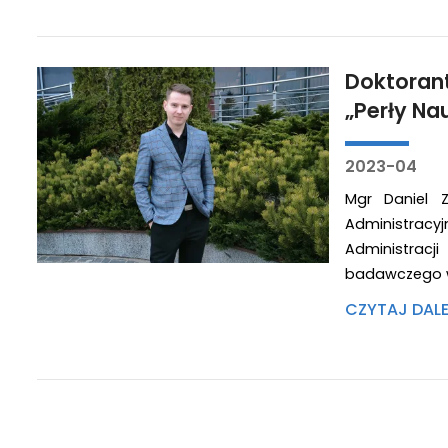
Doktorant
„Perły Na
2023-04
Mgr Daniel Z
Administrac
Administrac
badawczego w
CZYTAJ DAL