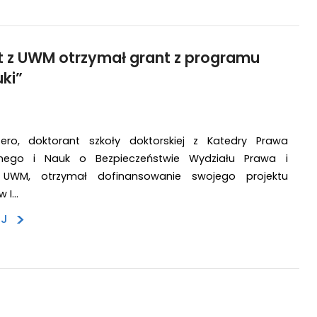
 z UWM otrzymał grant z programu
uki”
ero, doktorant szkoły doktorskiej z Katedry Prawa
yjnego i Nauk o Bezpieczeństwie Wydziału Prawa i
ji UWM, otrzymał dofinansowanie swojego projektu
 I…
>
EJ