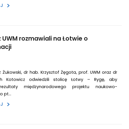
>
EJ
 UWM rozmawiali na Łotwie o
acji
sz Żukowski, dr hab. Krzysztof Żęgota, prof. UWM oraz dr
ch Kotowicz odwiedzili stolicę Łotwy – Rygę, aby
ezultaty międzynarodowego projektu naukowo-
o pt…
>
EJ