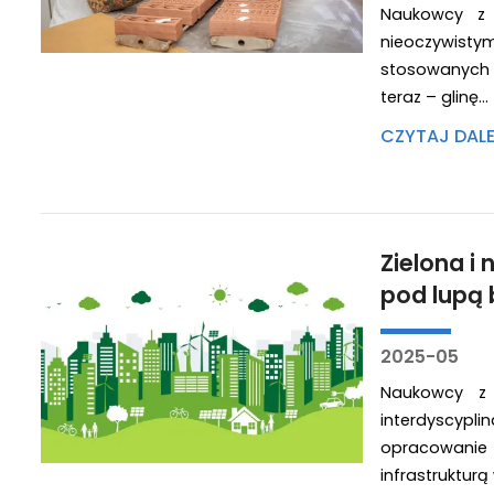
Naukowcy z 
nieoczywist
stosowanych w
teraz – glinę…
CZYTAJ DAL
Zielona i
pod lupą
2025-05
Naukowcy z 
interdyscyp
opracowanie 
infrastrukturą