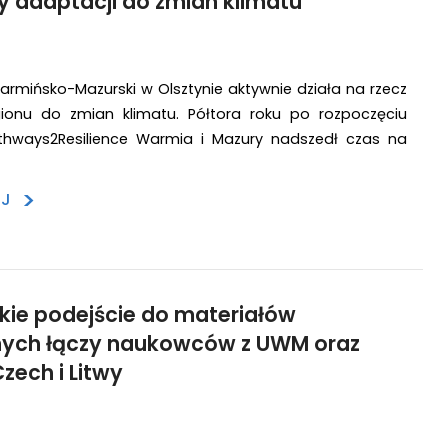
 adaptacji do zmian klimatu
armińsko-Mazurski w Olsztynie aktywnie działa na rzecz
gionu do zmian klimatu. Półtora roku po rozpoczęciu
hways2Resilience Warmia i Mazury nadszedł czas na
>
EJ
ie podejście do materiałów
ych łączy naukowców z UWM oraz
Czech i Litwy