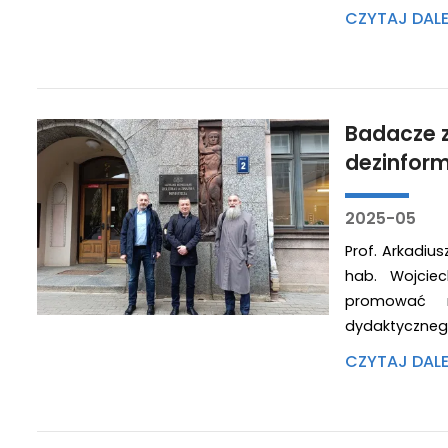
CZYTAJ DAL
Badacze z
dezinform
2025-05
Prof. Arkadiu
hab. Wojcie
promować r
dydaktyczneg
CZYTAJ DAL