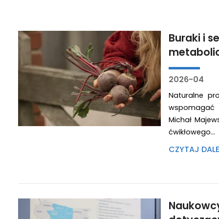
Buraki i 
metaboli
2026-04
Naturalne p
wspomagać te
Michał Majews
ćwikłowego…
CZYTAJ DAL
Naukowcy