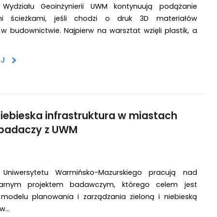
Wydziału Geoinżynierii UWM kontynuują podążanie
ymi ścieżkami, jeśli chodzi o druk 3D materiałów
 budownictwie. Najpierw na warsztat wzięli plastik, a
>
EJ
 niebieska infrastruktura w miastach
 badaczy z UWM
Uniwersytetu Warmińsko-Mazurskiego pracują nad
linarnym projektem badawczym, którego celem jest
modelu planowania i zarządzania zieloną i niebieską
 w…