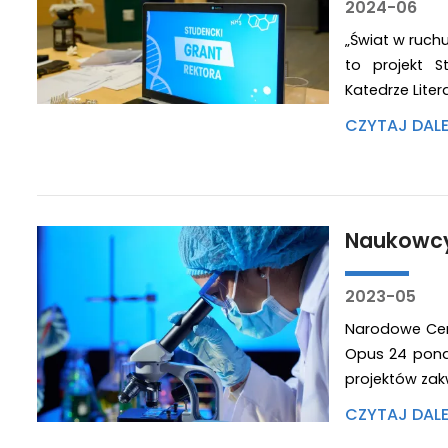
2024-06
„Świat w ruch
to projekt S
Katedrze Liter
CZYTAJ DAL
Naukowcy
2023-05
Narodowe Cen
Opus 24 pona
projektów zakw
CZYTAJ DAL