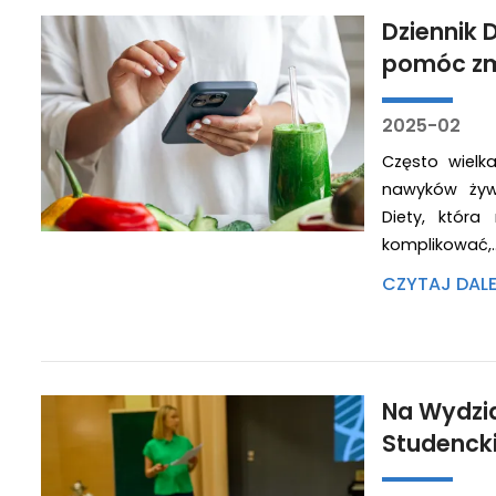
Dziennik 
pomóc zm
2025-02
Często wielk
nawyków żywi
Diety, któr
komplikować,
CZYTAJ DAL
Na Wydzi
Studencki