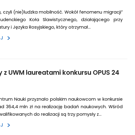
u, czyli (nie)ludzka mobilność. Wokół fenomenu migracji”
tudenckiego Koła Slawistycznego, działającego przy
atury i Języka Rosyjskiego, który otrzymał…
>
EJ
 z UWM laureatami konkursu OPUS 24
trum Nauki przyznało polskim naukowcom w konkursie
d 364,4 mln zł na realizację badań naukowych. Wśród
alifikowanych do realizacji są trzy pomysły z…
>
EJ