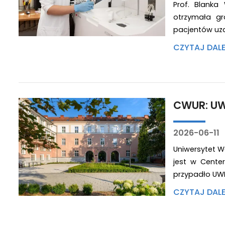
Prof. Blanka
otrzymała gr
pacjentów uza
CZYTAJ DAL
CWUR: UW
2026-06-11
Uniwersytet W
jest w Center
przypadło UWM
CZYTAJ DAL