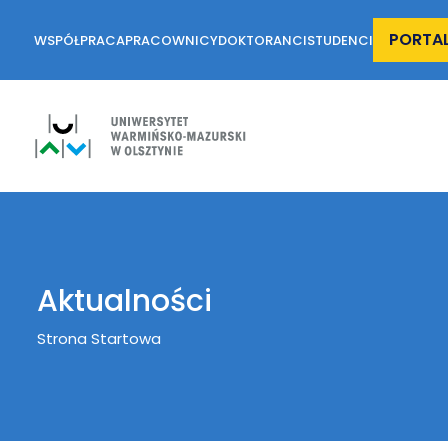
PORTA
WSPÓŁPRACA
PRACOWNICY
DOKTORANCI
STUDENCI
Aktualności
Breadcrumb
Strona Startowa