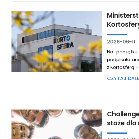
Ministers
Kortosfer
2026-06-11
Na początku 
podpisało ane
z Kortosferą 
CZYTAJ DAL
Challenge
staże dl