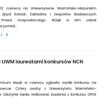
-12 czerwca na Uniwersytecie Warmińsko-Mazurskim
 Zjazd Katedr, Zakładów i Zespołów Badawczych
o Prawa Gospodarczego. Wzięli w nim udział
ele ponad…
>
EJ
z UWM laureatami konkursów NCN
trum Nauki w czerwcu ogłosiło wyniki konkursu na
dawcze. Cztery osoby z Uniwersytetu Warmińsko-
w Olsztynie będą realizować badania z konkursu OPUS