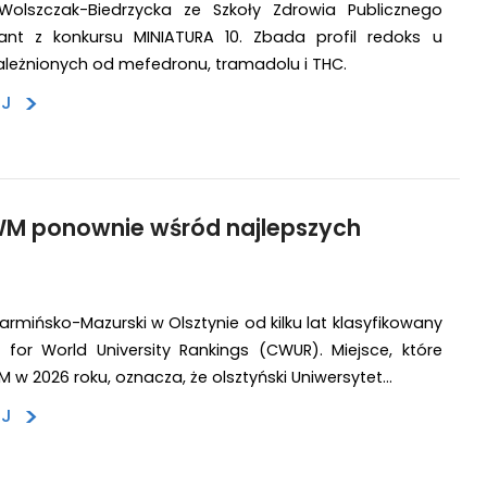
 Wolszczak-Biedrzycka ze Szkoły Zdrowia Publicznego
ant z konkursu MINIATURA 10. Zbada profil redoks u
leżnionych od mefedronu, tramadolu i THC.
>
EJ
M ponownie wśród najlepszych
armińsko-Mazurski w Olsztynie od kilku lat klasyfikowany
 for World University Rankings (CWUR). Miejsce, które
 w 2026 roku, oznacza, że olsztyński Uniwersytet…
>
EJ