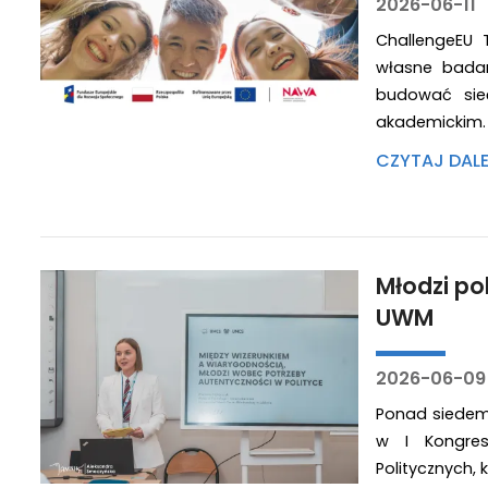
2026-06-11
ChallengeEU 
własne bada
budować sie
akademickim.
CZYTAJ DAL
Młodzi pol
UWM
2026-06-09
Ponad siedemd
w I Kongres
Politycznych, 