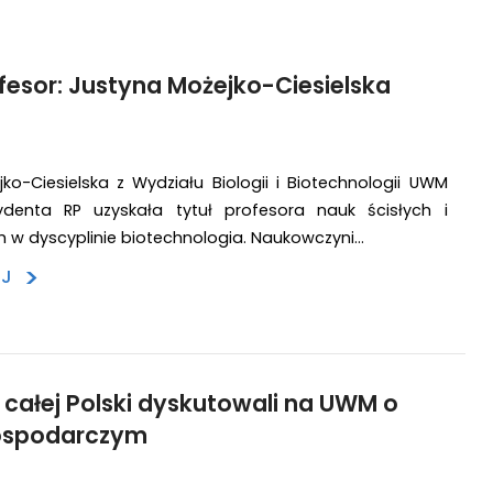
esor: Justyna Możejko-Ciesielska
ko-Ciesielska z Wydziału Biologii i Biotechnologii UWM
ydenta RP uzyskała tytuł profesora nauk ścisłych i
h w dyscyplinie biotechnologia. Naukowczyni…
>
EJ
z całej Polski dyskutowali na UWM o
ospodarczym