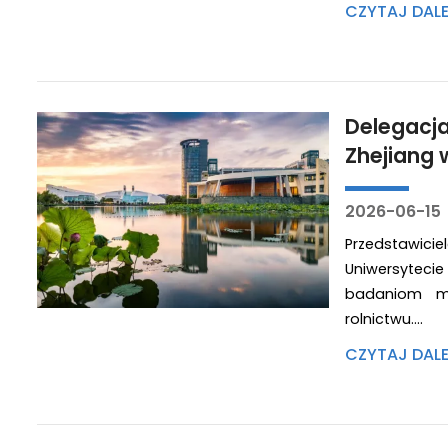
CZYTAJ DAL
Delegacja
Zhejiang 
2026-06-15
Przedstawic
Uniwersyteci
badaniom mi
rolnictwu.…
CZYTAJ DAL