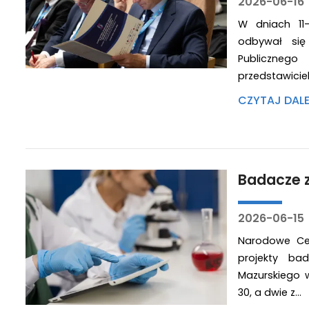
2026-06-16
W dniach 11
odbywał się
Publiczneg
przedstawici
CZYTAJ DAL
Badacze 
2026-06-15
Narodowe Cen
projekty ba
Mazurskiego 
30, a dwie z…