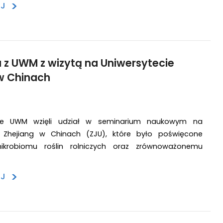
>
EJ
 z UWM z wizytą na Uniwersytecie
w Chinach
iele UWM wzięli udział w seminarium naukowym na
e Zhejiang w Chinach (ZJU), które było poświęcone
krobiomu roślin rolniczych oraz zrównoważonemu
>
EJ