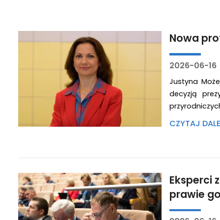
Nowa prof
2026-06-16
Justyna Możej
decyzją prez
przyrodniczyc
CZYTAJ DAL
Eksperci 
prawie g