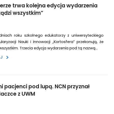
erze trwa kolejna edycja wydarzenia
ządzi wszystkim”
dniach roku szkolnego edukatorzy z uniwersyteckiego
aryzacji Nauki i Innowacji „Kortosfera” przekonują, że
 wszystkim. Trzecia edycja wydarzenia pod tą nazwą…
>
EJ
ni pacjenci pod lupą. NCN przyznał
daczce z UWM