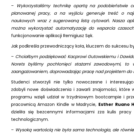
–
Wykorzystaliśmy technikę opartą na podobieństwie co
planowanej pracy, a na wyjściu generuje treść o najba
naukowych wraz z sugerowaną listą cytowań. Nasza aplik
można wykorzystać automatyzację do wsparcia czasoch
funkcjonowanie aplikacji Remigiusz Sęk.
Jak podkreśla przewodniczący koła, kluczem do sukcesu b
–
Chciałbym podziękować Kacprowi Gutowskiemu i Dawidowi
Norets byliśmy pochłonięci stażami zawodowymi, to w
zaangażowaniem, doprowadzając pracę nad projektem do 
Studenci stworzyli nie tylko nowoczesne i interesując
zdobyli nowe doświadczenia i zawarli znajomości, które
programu wzięli udział w trzydniowym bootcampie i przez
pracownicą Amazon Kindle w Madrycie,
Esther Ruano 
dzieliła się bezcennymi informacjami zza kulis prac
technologicznym.
–
Wysoką wartością nie była sama technologia, ale równie