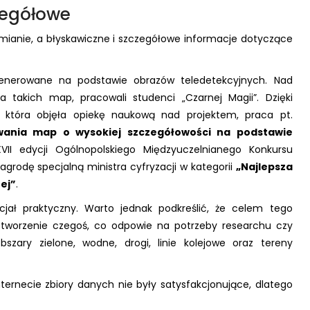
zegółowe
a zmianie, a błyskawiczne i szczegółowe informacje dotyczące
nerowane na podstawie obrazów teledetekcyjnych. Nad
a takich map, pracowali studenci „Czarnej Magii”. Dzięki
, która objęła opiekę naukową nad projektem, praca pt.
wania map o wysokiej szczegółowości na podstawie
VII edycji Ogólnopolskiego Międzyuczelnianego Konkursu
agrodę specjalną ministra cyfryzacji w kategorii
„Najlepsza
ej”
.
jał praktyczny. Warto jednak podkreślić, że celem tego
 stworzenie czegoś, co odpowie na potrzeby researchu czy
bszary zielone, wodne, drogi, linie kolejowe oraz tereny
ternecie zbiory danych nie były satysfakcjonujące, dlatego