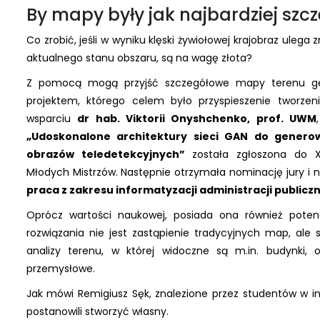
By mapy były jak najbardziej szc
Co zrobić, jeśli w wyniku klęski żywiołowej krajobraz uleg
aktualnego stanu obszaru, są na wagę złota?
Z pomocą mogą przyjść szczegółowe mapy terenu ge
projektem, którego celem było przyspieszenie tworzeni
wsparciu
dr hab. Viktorii Onyshchenko, prof. UWM
„Udoskonalone architektury sieci GAN do genero
obrazów teledetekcyjnych”
została zgłoszona do X
Młodych Mistrzów. Następnie otrzymała nominację jury i n
praca z zakresu informatyzacji administracji publiczn
Oprócz wartości naukowej, posiada ona również potenc
rozwiązania nie jest zastąpienie tradycyjnych map, ale
analizy terenu, w której widoczne są m.in. budynki, o
przemysłowe.
Jak mówi Remigiusz Sęk, znalezione przez studentów w in
postanowili stworzyć własny.