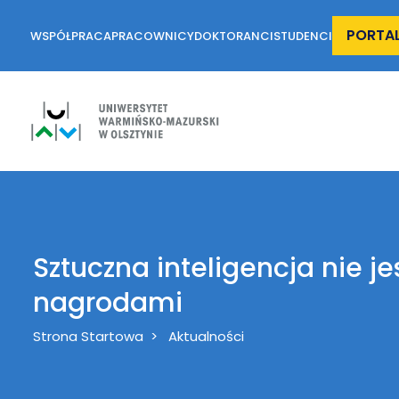
PORTA
WSPÓŁPRACA
PRACOWNICY
DOKTORANCI
STUDENCI
Sztuczna inteligencja nie j
nagrodami
Breadcrumb
Strona Startowa
Aktualności