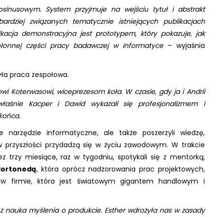
sinusowym. System przyjmuje na wejściu tytuł i abstrakt
rdziej związanych tematycznie istniejących publikacjach
acja demonstracyjna jest prototypem, który pokazuje, jak
łonnej części pracy badawczej w informatyce
– wyjaśnia
yła praca zespołowa.
 Koterwasowi, wiceprezesom koła. W czasie, gdy ja i Andrii
łaśnie Kacper i Dawid wykazali się profesjonalizmem i
końca.
e narzędzie informatyczne, ale także poszerzyli wiedzę,
 w przyszłości przydadzą się w życiu zawodowym. W trakcie
 trzy miesiące, raz w tygodniu, spotykali się z mentorką,
Hortonedą
, która oprócz nadzorowania prac projektowych,
y w firmie, która jest światowym gigantem handlowym i
ż nauka myślenia o produkcie. Esther wdrożyła nas w zasady