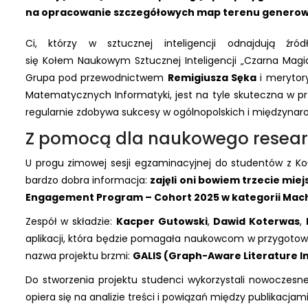
na opracowanie szczegółowych map terenu generow
Ci, którzy w sztucznej inteligencji odnajdują źród
się Kołem Naukowym Sztucznej Inteligencji „Czarna Magia
Grupa pod przewodnictwem
Remigiusza Sęka
i merytor
Matematycznych Informatyki, jest na tyle skuteczna w p
regularnie zdobywa sukcesy w ogólnopolskich i międzyna
Z pomocą dla naukowego resea
U progu zimowej sesji egzaminacyjnej do studentów z Koł
bardzo dobra informacja:
zajęli oni bowiem trzecie m
Engagement Program – Cohort 2025 w kategorii Mach
Zespół w składzie:
Kacper Gutowski
,
Dawid Koterwas
,
aplikacji, która będzie pomagała naukowcom w przygotowa
nazwa projektu brzmi:
GALIS (Graph-Aware Literature In
Do stworzenia projektu studenci wykorzystali nowoczesne n
opiera się na analizie treści i powiązań między publikacj