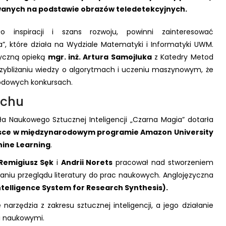
anych na podstawie obrazów teledetekcyjnych.
ło inspiracji i szans rozwoju, powinni zainteresować
”, które działa na Wydziale Matematyki i Informatyki UWM.
yczną opieką
mgr. inż. Artura Samojluka
z Katedry Metod
rzybliżaniu wiedzy o algorytmach i uczeniu maszynowym, że
rodowych konkursach.
rchu
a Naukowego Sztucznej Inteligencji „Czarna Magia” dotarła
iejsce w międzynarodowym programie Amazon University
ine Learning
.
Remigiusz Sęk
i
Andrii Norets
pracował nad stworzeniem
niu przeglądu literatury do prac naukowych. Anglojęzyczna
telligence System for Research Synthesis).
arzędzia z zakresu sztucznej inteligencji, a jego działanie
ami naukowymi.