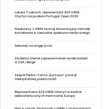
Łukasz Cudnoch, reprezentant AZS UWM
Olsztyn na podium Portugal Open 2026
Naukowcy z UWM tworzą innowacyjną metodę
kształcenia w zawodzie opiekuna medycznego
Sekundy na wagę życia
Studenci chemii zaprezentowali wyniki badań
w USA i Belgii
Zespół Pieśni i Tańca „Kortowo” porwał
meksykańską publiczność
Reprezentanci AZS UWM Olsztyn w kadrze
lekkoatletycznych mistrzostw Europy
Hejt w szkole. Pedagożki z UWM o dyskryminacji