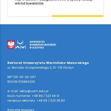
wśród licealistów
Rektorat Uniwersytetu Warmińsko-Mazurskiego
ul. Michała Oczapowskiego 2, 10-719 Olsztyn
NIP 739-30-33-097
REGON 510884205
e-mail: rektor@uwm.edu.pl
biuro numerów: +48 89 / 523 49 13
recepcja rektoratu: +48 89 / 523 38 80
Rzecznik prasowy: