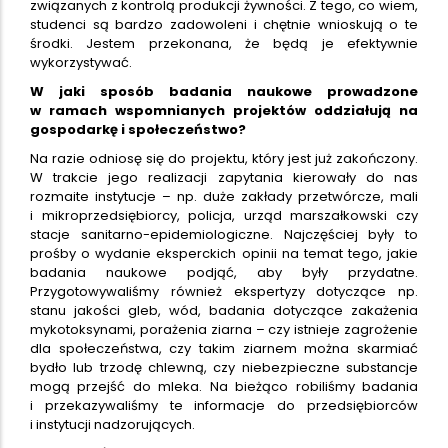
związanych z kontrolą produkcji żywności. Z tego, co wiem,
studenci są bardzo zadowoleni i chętnie wnioskują o te
środki. Jestem przekonana, że będą je efektywnie
wykorzystywać.
W jaki sposób badania naukowe prowadzone
w ramach wspomnianych projektów oddziałują na
gospodarkę i społeczeństwo?
Na razie odniosę się do projektu, który jest już zakończony.
W trakcie jego realizacji zapytania kierowały do nas
rozmaite instytucje – np. duże zakłady przetwórcze, mali
i mikroprzedsiębiorcy, policja, urząd marszałkowski czy
stacje sanitarno-epidemiologiczne. Najczęściej były to
prośby o wydanie eksperckich opinii na temat tego, jakie
badania naukowe podjąć, aby były przydatne.
Przygotowywaliśmy również ekspertyzy dotyczące np.
stanu jakości gleb, wód, badania dotyczące zakażenia
mykotoksynami, porażenia ziarna – czy istnieje zagrożenie
dla społeczeństwa, czy takim ziarnem można skarmiać
bydło lub trzodę chlewną, czy niebezpieczne substancje
mogą przejść do mleka. Na bieżąco robiliśmy badania
i przekazywaliśmy te informacje do przedsiębiorców
i instytucji nadzorujących.