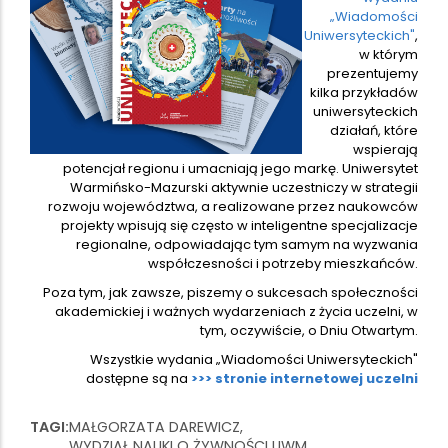
„Wiadomości
Uniwersyteckich"
,
w którym
prezentujemy
kilka przykładów
uniwersyteckich
działań, które
wspierają
potencjał regionu i umacniają jego markę. Uniwersytet
Warmińsko-Mazurski aktywnie uczestniczy w strategii
rozwoju województwa, a realizowane przez naukowców
projekty wpisują się często w inteligentne specjalizacje
regionalne, odpowiadając tym samym na wyzwania
współczesności i potrzeby mieszkańców.
Poza tym, jak zawsze, piszemy o sukcesach społeczności
akademickiej i ważnych wydarzeniach z życia uczelni, w
tym, oczywiście, o Dniu Otwartym.
Wszystkie wydania „Wiadomości Uniwersyteckich"
dostępne są na
>>> stronie internetowej uczelni
TAGI
MAŁGORZATA DAREWICZ
WYDZIAŁ NAUKI O ŻYWNOŚCI UWM