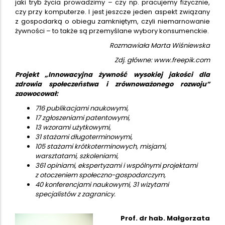
jaki tryb życia prowadzimy – czy np. pracujemy fizycznie,
czy przy komputerze. I jest jeszcze jeden aspekt związany
z gospodarką o obiegu zamkniętym, czyli niemarnowanie
żywności – to także są przemyślane wybory konsumenckie.
Rozmawiała Marta Wiśniewska
Zdj. główne: www.freepik.com
Projekt „Innowacyjna żywność wysokiej jakości dla
zdrowia społeczeństwa i zrównoważonego rozwoju”
zaowocował:
716 publikacjami naukowymi,
17 zgłoszeniami patentowymi,
13 wzorami użytkowymi,
31 stażami długoterminowymi,
105 stażami krótkoterminowych, misjami,
warsztatami, szkoleniami,
361 opiniami, ekspertyzami i wspólnymi projektami
z otoczeniem społeczno-gospodarczym,
40 konferencjami naukowymi, 31 wizytami
specjalistów z zagranicy.
Prof. dr hab. Małgorzata