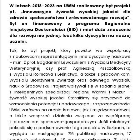
W latach 2018–2023 na UWM realizowany był projekt
pt. „Innowacyjna żywność wysokiej jakości dla
zdrowia społeczeństwa i zrównoważonego rozwoju”.
Był on finansowany z programu Regionalna
Inicjatywa Doskonałości (RID) i miał duże znaczenie
dla rozwoju nie jednej, lecz kilku dyscyplin na naszej
uczelni.
Tak, to był projekt, który powstał we współpracy
z naukowcami reprezentującymi inne dyscypliny naukowe
– m.in. z prof. Bogdanem Lewczukiem z Wydziału Medycyny
Weterynaryjnej czy prof. Agnieszką Pszczółkowską
z Wydziału Rolnictwa i Leśnictwa, a także z pracownikami
Wydziału Bioinżynierii Zwierząt oraz dawnego Wydziału
Nauk o Środowisku. Projekt wpisywał się w zadania jednej
z inteligentnych specjalizacji regionu Warmii i Mazur –
żywność wysokiej jakości. Staraliśmy się przyczynić do
wzmocnienia potencjału badawczego i rozpoznawalności
UWM, zarówno na arenie krajowej, jak i międzynarodowej,
a także wesprzeć działania związane ze współpracą
z otoczeniem społeczno-gospodarczym. Jeśli miałabym
pokusić się o podsumowanie tego projektu w liczbach, to
wygląda to następująco: 716 publikacji naukowych, 17
zgłoszeń patentowych, 13 wzorów użytkowych, 31 staży