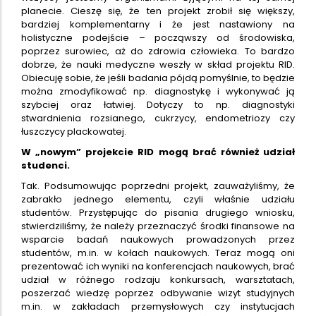
planecie. Cieszę się, że ten projekt zrobił się większy,
bardziej komplementarny i że jest nastawiony na
holistyczne podejście – począwszy od środowiska,
poprzez surowiec, aż do zdrowia człowieka. To bardzo
dobrze, że nauki medyczne weszły w skład projektu RID.
Obiecuję sobie, że jeśli badania pójdą pomyślnie, to będzie
można zmodyfikować np. diagnostykę i wykonywać ją
szybciej oraz łatwiej. Dotyczy to np. diagnostyki
stwardnienia rozsianego, cukrzycy, endometriozy czy
łuszczycy plackowatej.
W „nowym” projekcie RID mogą brać również udział
studenci.
Tak. Podsumowując poprzedni projekt, zauważyliśmy, że
zabrakło jednego elementu, czyli właśnie udziału
studentów. Przystępując do pisania drugiego wniosku,
stwierdziliśmy, że należy przeznaczyć środki finansowe na
wsparcie badań naukowych prowadzonych przez
studentów, m.in. w kołach naukowych. Teraz mogą oni
prezentować ich wyniki na konferencjach naukowych, brać
udział w różnego rodzaju konkursach, warsztatach,
poszerzać wiedzę poprzez odbywanie wizyt studyjnych
m.in. w zakładach przemysłowych czy instytucjach