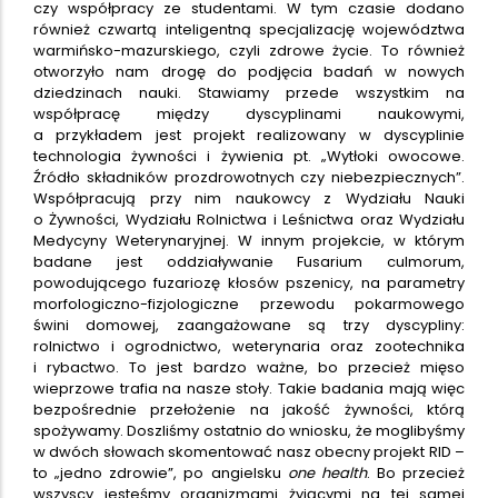
czy współpracy ze studentami. W tym czasie dodano
również czwartą inteligentną specjalizację województwa
warmińsko-mazurskiego, czyli zdrowe życie. To również
otworzyło nam drogę do podjęcia badań w nowych
dziedzinach nauki. Stawiamy przede wszystkim na
współpracę między dyscyplinami naukowymi,
a przykładem jest projekt realizowany w dyscyplinie
technologia żywności i żywienia pt. „Wytłoki owocowe.
Źródło składników prozdrowotnych czy niebezpiecznych”.
Współpracują przy nim naukowcy z Wydziału Nauki
o Żywności, Wydziału Rolnictwa i Leśnictwa oraz Wydziału
Medycyny Weterynaryjnej. W innym projekcie, w którym
badane jest oddziaływanie Fusarium culmorum,
powodującego fuzariozę kłosów pszenicy, na parametry
morfologiczno-fizjologiczne przewodu pokarmowego
świni domowej, zaangażowane są trzy dyscypliny:
rolnictwo i ogrodnictwo, weterynaria oraz zootechnika
i rybactwo. To jest bardzo ważne, bo przecież mięso
wieprzowe trafia na nasze stoły. Takie badania mają więc
bezpośrednie przełożenie na jakość żywności, którą
spożywamy. Doszliśmy ostatnio do wniosku, że moglibyśmy
w dwóch słowach skomentować nasz obecny projekt RID –
to „jedno zdrowie”, po angielsku
one health
. Bo przecież
wszyscy jesteśmy organizmami żyjącymi na tej samej