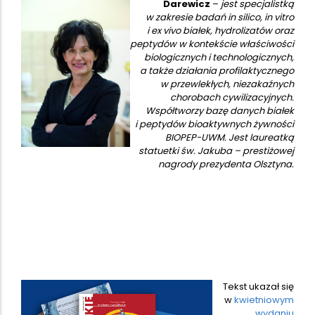
Darewicz
–
jest specjalistką
w zakresie badań in silico, in vitro
i ex vivo białek, hydrolizatów oraz
peptydów w kontekście właściwości
biologicznych i technologicznych,
a także działania profilaktycznego
w przewlekłych, niezakaźnych
chorobach cywilizacyjnych.
Współtworzy bazę danych białek
i peptydów bioaktywnych żywności
BIOPEP-UWM. Jest laureatką
statuetki św. Jakuba – prestiżowej
nagrody prezydenta Olsztyna.
Tekst ukazał się
w
kwietniowym
wydaniu