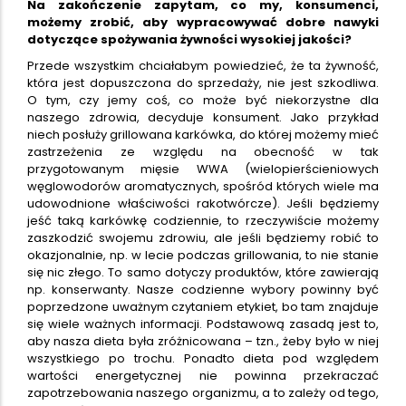
Na zakończenie zapytam, co my, konsumenci,
możemy zrobić, aby wypracowywać dobre nawyki
dotyczące spożywania żywności wysokiej jakości?
Przede wszystkim chciałabym powiedzieć, że ta żywność,
która jest dopuszczona do sprzedaży, nie jest szkodliwa.
O tym, czy jemy coś, co może być niekorzystne dla
naszego zdrowia, decyduje konsument. Jako przykład
niech posłuży grillowana karkówka, do której możemy mieć
zastrzeżenia ze względu na obecność w tak
przygotowanym mięsie WWA (wielopierścieniowych
węglowodorów aromatycznych, spośród których wiele ma
udowodnione właściwości rakotwórcze). Jeśli będziemy
jeść taką karkówkę codziennie, to rzeczywiście możemy
zaszkodzić swojemu zdrowiu, ale jeśli będziemy robić to
okazjonalnie, np. w lecie podczas grillowania, to nie stanie
się nic złego. To samo dotyczy produktów, które zawierają
np. konserwanty. Nasze codzienne wybory powinny być
poprzedzone uważnym czytaniem etykiet, bo tam znajduje
się wiele ważnych informacji. Podstawową zasadą jest to,
aby nasza dieta była zróżnicowana – tzn., żeby było w niej
wszystkiego po trochu. Ponadto dieta pod względem
wartości energetycznej nie powinna przekraczać
zapotrzebowania naszego organizmu, a to zależy od tego,