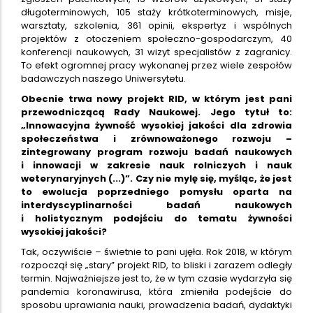
długoterminowych, 105 staży krótkoterminowych, misje,
warsztaty, szkolenia, 361 opinii, ekspertyz i wspólnych
projektów z otoczeniem społeczno-gospodarczym, 40
konferencji naukowych, 31 wizyt specjalistów z zagranicy.
To efekt ogromnej pracy wykonanej przez wiele zespołów
badawczych naszego Uniwersytetu.
Obecnie trwa nowy projekt RID, w którym jest pani
przewodniczącą Rady Naukowej. Jego tytuł to:
„Innowacyjna żywność wysokiej jakości dla zdrowia
społeczeństwa i zrównoważonego rozwoju –
zintegrowany program rozwoju badań naukowych
i innowacji w zakresie nauk rolniczych i nauk
weterynaryjnych (...)”. Czy nie mylę się, myśląc, że jest
to ewolucja poprzedniego pomysłu oparta na
interdyscyplinarności badań naukowych
i holistycznym podejściu do tematu żywności
wysokiej jakości?
Tak, oczywiście – świetnie to pani ujęła. Rok 2018, w którym
rozpoczął się „stary” projekt RID, to bliski i zarazem odległy
termin. Najważniejsze jest to, że w tym czasie wydarzyła się
pandemia koronawirusa, która zmieniła podejście do
sposobu uprawiania nauki, prowadzenia badań, dydaktyki