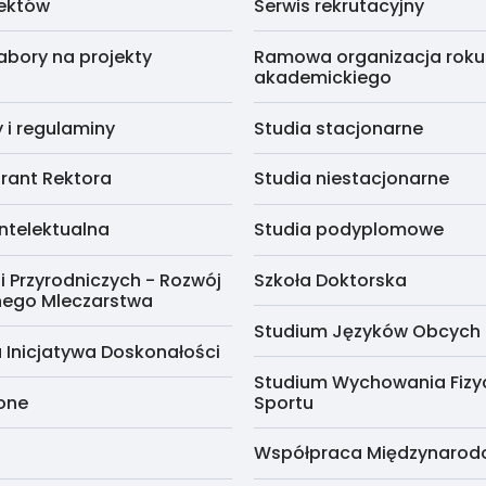
jektów
Serwis rekrutacyjny
abory na projekty
Ramowa organizacja roku
akademickiego
i regulaminy
Studia stacjonarne
rant Rektora
Studia niestacjonarne
ntelektualna
Studia podyplomowe
i Przyrodniczych - Rozwój
Szkoła Doktorska
nego Mleczarstwa
Studium Języków Obcych
 Inicjatywa Doskonałości
Studium Wychowania Fizy
cone
Sportu
Współpraca Międzynaro