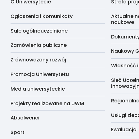
O Uniwersytecie
Strefa pro
Ogłoszenia i Komunikaty
Aktualne n
naukowe
Sale ogólnouczelniane
Dokumenty 
Zamówienia publiczne
Naukowy G
Zrównoważony rozwój
Własność i
Promocja Uniwersytetu
Sieć Uczeln
Innowacyj
Media uniwersyteckie
Regionalna
Projekty realizowane na UWM
Usługi zle
Absolwenci
Ewaluacja
Sport