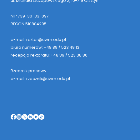
ul. Michała Oczapowskiego 2, 10-719 Olsztyn
NIP 739-30-33-097
REGON 510884205
e-mail: rektor@uwm.edu.pl
biuro numerów: +48 89 / 523 49 13
recepcja rektoratu: +48 89 / 523 38 80
Rzecznik prasowy:
e-mail: rzecznik@uwm.edu.pl