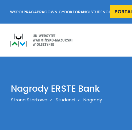
PORTA
WSPÓŁPRACA
PRACOWNICY
DOKTORANCI
STUDENCI
Nagrody ERSTE Bank
Breadcrumb
Strona Startowa
Studenci
Nagrody