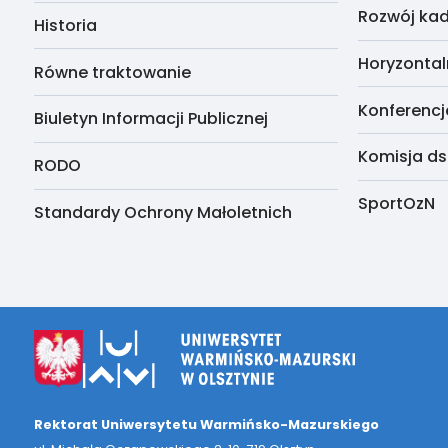
Rozwój kad
Historia
Horyzontal
Równe traktowanie
Konferencj
Biuletyn Informacji Publicznej
Komisja ds
RODO
SportOzN
Standardy Ochrony Małoletnich
Rektorat Uniwersytetu Warmińsko-Mazurskiego