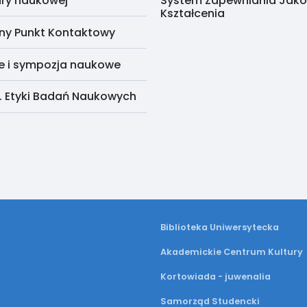
ry naukowej
System Zapewniania Jako
Kształcenia
ny Punkt Kontaktowy
e i sympozja naukowe
. Etyki Badań Naukowych
Biblioteka Uniwersytecka
Akademickie Centrum Kultury
Kortowiada - juwenalia
Samorząd Studencki