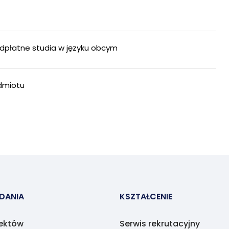
płatne studia w języku obcym
dmiotu
ADANIA
KSZTAŁCENIE
jektów
Serwis rekrutacyjny