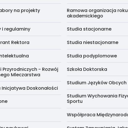
abory na projekty
Ramowa organizacja roku
akademickiego
i regulaminy
Studia stacjonarne
rant Rektora
Studia niestacjonarne
ntelektualna
Studia podyplomowe
i Przyrodniczych - Rozwój
Szkoła Doktorska
nego Mleczarstwa
Studium Języków Obcych
 Inicjatywa Doskonałości
Studium Wychowania Fizy
cone
Sportu
Współpraca Międzynaro