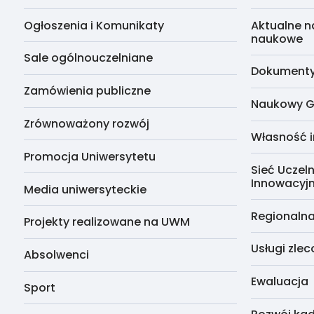
Ogłoszenia i Komunikaty
Aktualne n
naukowe
Sale ogólnouczelniane
Dokumenty 
Zamówienia publiczne
Naukowy G
Zrównoważony rozwój
Własność i
Promocja Uniwersytetu
Sieć Uczeln
Innowacyj
Media uniwersyteckie
Regionalna
Projekty realizowane na UWM
Usługi zle
Absolwenci
Ewaluacja
Sport