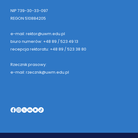
NIP 739-30-33-097
REGON 510884205
e-mail: rektor@uwm.edu.pl
biuro numerów: +48 89 / 523 49 13
recepcja rektoratu: +48 89 / 523 38 80
Rzecznik prasowy:
e-mail: rzecznik@uwm.edu.pl