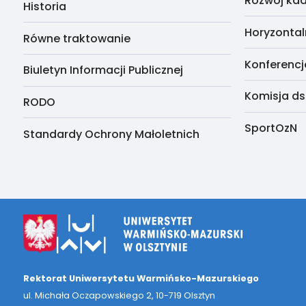
Rozwój kad
Historia
Horyzontal
Równe traktowanie
Konferencj
Biuletyn Informacji Publicznej
Komisja ds
RODO
SportOzN
Standardy Ochrony Małoletnich
Rektorat Uniwersytetu Warmińsko-Mazurskiego
ul. Michała Oczapowskiego 2, 10-719 Olsztyn