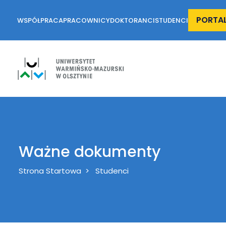
PORTA
WSPÓŁPRACA
PRACOWNICY
DOKTORANCI
STUDENCI
Ważne dokumenty
Breadcrumb
Strona Startowa
Studenci