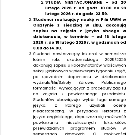
STUDIA NIESTACJONARNE
– od 20
lutego 2026 r. od godz. 10.00 do 23
lutego 2026 r. do godz. 23.59.
Studenci realizujący naukę w Filii UWM w
Olsztynie z siedzibą w Ełku, dokonują
zapisu na zajęcia z języka obcego w
dziekanacie, w terminie – od 16 lutego
2026 r. do 18 lutego 2026 r. w godzinach od
8.00 do 14.00.
Studenci powtarzający lektorat w semestrze
letnim roku akademickiego 2025/2026
dokonują zapisu u koordynatorów właściwych
sekcji językowych w pierwszym tygodniu zajęć,
po uprzednim dopełnieniu w dziekanacie
wydziału/filii/Szkoły Zdrowia Publicznego
formalności, wynikających z procedury zapisu
na zajęcia z powtarzanego przedmiotu.
Studentów obowiązuje wybór tego samego
języka, z którego uzyskali ocenę
niedostateczną. W przypadku lektoratu z
języka angielskiego, dopuszcza się możliwość
powtarzania niezaliczonych lektoratów,
przewidzianych programem studiów w
semestrach zimowych. O możliwości