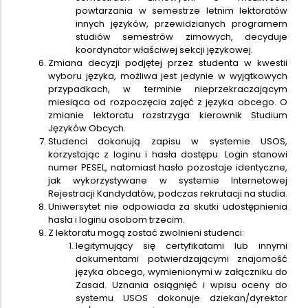
powtarzania w semestrze letnim lektoratów
innych języków, przewidzianych programem
studiów semestrów zimowych, decyduje
koordynator właściwej sekcji językowej.
Zmiana decyzji podjętej przez studenta w kwestii
wyboru języka, możliwa jest jedynie w wyjątkowych
przypadkach, w terminie nieprzekraczającym
miesiąca od rozpoczęcia zajęć z języka obcego. O
zmianie lektoratu rozstrzyga kierownik Studium
Języków Obcych.
Studenci dokonują zapisu w systemie USOS,
korzystając z loginu i hasła dostępu. Login stanowi
numer PESEL, natomiast hasło pozostaje identyczne,
jak wykorzystywane w systemie Internetowej
Rejestracji Kandydatów, podczas rekrutacji na studia.
Uniwersytet nie odpowiada za skutki udostępnienia
hasła i loginu osobom trzecim.
Z lektoratu mogą zostać zwolnieni studenci:
legitymujący się certyfikatami lub innymi
dokumentami potwierdzającymi znajomość
języka obcego, wymienionymi w załączniku do
Zasad. Uznania osiągnięć i wpisu oceny do
systemu USOS dokonuje dziekan/dyrektor