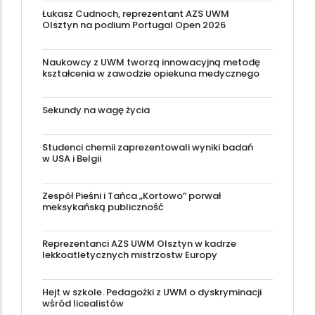
Łukasz Cudnoch, reprezentant AZS UWM
Olsztyn na podium Portugal Open 2026
Naukowcy z UWM tworzą innowacyjną metodę
kształcenia w zawodzie opiekuna medycznego
Sekundy na wagę życia
Studenci chemii zaprezentowali wyniki badań
w USA i Belgii
Zespół Pieśni i Tańca „Kortowo” porwał
meksykańską publiczność
Reprezentanci AZS UWM Olsztyn w kadrze
lekkoatletycznych mistrzostw Europy
Hejt w szkole. Pedagożki z UWM o dyskryminacji
wśród licealistów