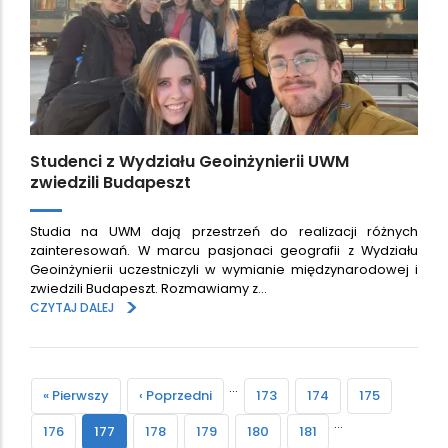
Studenci z Wydziału Geoinżynierii UWM
zwiedzili Budapeszt
Studia na UWM dają przestrzeń do realizacji różnych
zainteresowań. W marcu pasjonaci geografii z Wydziału
Geoinżynierii uczestniczyli w wymianie międzynarodowej i
zwiedzili Budapeszt. Rozmawiamy z…
>
CZYTAJ DALEJ
Paginacja
…
First
« Pierwszy
Previous
‹ Poprzedni
Strona
173
Strona
174
Strona
175
…
page
page
Strona
176
Bieżąca
177
Strona
178
Strona
179
Strona
180
Strona
181