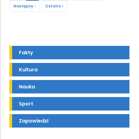
strona
Następna
Następny ›
Ostatnia
Ostatni »
strona
strona
Fakty
Kultura
Nauka
Sport
Zapowiedzi