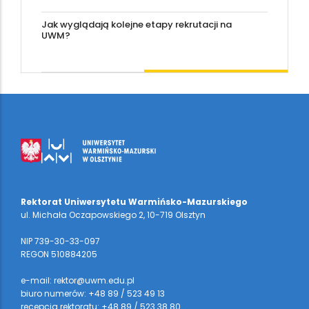
Jak wyglądają kolejne etapy rekrutacji na
UWM?
Rektorat Uniwersytetu Warmińsko-Mazurskiego
ul. Michała Oczapowskiego 2, 10-719 Olsztyn
NIP 739-30-33-097
REGON 510884205
e-mail: rektor@uwm.edu.pl
biuro numerów: +48 89 / 523 49 13
recepcja rektoratu: +48 89 / 523 38 80